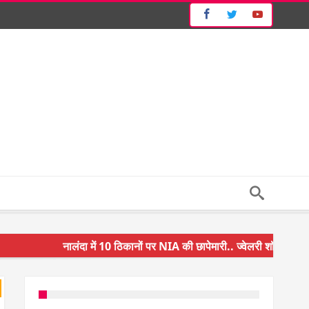
नालंदा में 10 ठिकानों पर NIA की छापेमारी.. ज्वेलरी शॉप और गन हा
किसान के बेटे ने किया कमाल.. 3 करोड़ का पैकेज
अंचल पदाधिकारी (CO) बर्खास्त.. फर्जीवाड़ा कर पाई थी नौकरी.. जान