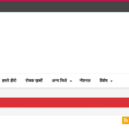
हमारे हीरो
रोचक ख़बरें
अन्य जिले
नॅशनल
विशेष