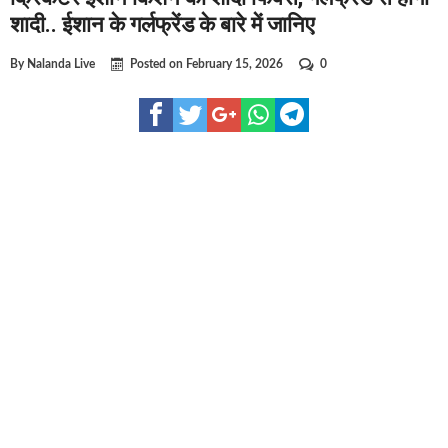
घूसखोर अफसरों पर एक्शन.. दो-दो अफसर घूस लेते गिरफ्तार
शादी.. ईशान के गर्लफ्रेंड के बारे में जानिए
बिहार में एक और सिक्स लेन की मंजूरी.. जानिए किन-किन जिलों से 
By
Nalanda Live
Posted on
February 15, 2026
0
क्रिकेटर ईशान किशन की शादी फिक्स, गर्लफ्रेंड से होगी शादी.. ईशान
बिहारवासियों के लिए खुशखबरी.. बिहटा से भी बड़ा बनेगा एयरपोर्ट .
साइबर ठगी गिरोह का भंडोफोड़.. 5 बदमाश गिरफ्तार.. कहीं आप भी त
बिहार सरकार का बड़ा फैसला, ऑटो-बस में अश्लील गाने बजाया तो
नालंदा में विजिलेंस की बड़ी कार्रवाई, घूसखोर अफसर गिरफ्तार.. ज