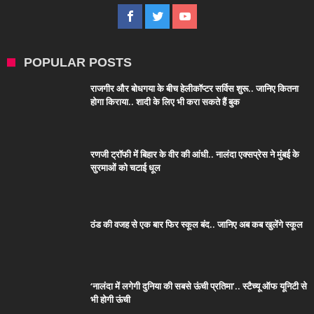
POPULAR POSTS
राजगीर और बोधगया के बीच हेलीकॉप्टर सर्विस शुरू.. जानिए कितना
होगा किराया.. शादी के लिए भी करा सकते हैं बुक
रणजी ट्रॉफी में बिहार के वीर की आंधी.. नालंदा एक्सप्रेस ने मुंबई के
सुरमाओं को चटाई धूल
ठंड की वजह से एक बार फिर स्कूल बंद.. जानिए अब कब खुलेंगे स्कूल
‘नालंदा में लगेगी दुनिया की सबसे ऊंची प्रतिमा’.. स्टैच्यू ऑफ यूनिटी से
भी होगी ऊंची