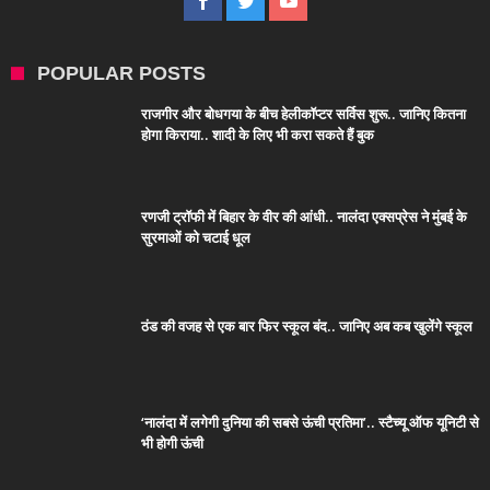
POPULAR POSTS
राजगीर और बोधगया के बीच हेलीकॉप्टर सर्विस शुरू.. जानिए कितना
होगा किराया.. शादी के लिए भी करा सकते हैं बुक
रणजी ट्रॉफी में बिहार के वीर की आंधी.. नालंदा एक्सप्रेस ने मुंबई के
सुरमाओं को चटाई धूल
ठंड की वजह से एक बार फिर स्कूल बंद.. जानिए अब कब खुलेंगे स्कूल
‘नालंदा में लगेगी दुनिया की सबसे ऊंची प्रतिमा’.. स्टैच्यू ऑफ यूनिटी से
भी होगी ऊंची