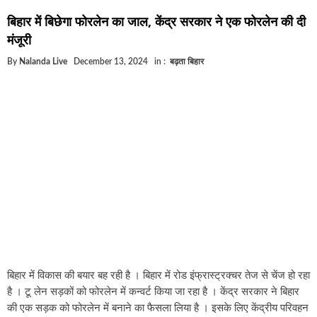
घूसखोर अफसरों पर एक्शन.. दो-दो अफसर घूस लेते गिरफ्ता
बिहार में बिछेगा फोरलेन का जाल, केंद्र सरकार ने एक फोरलेन की दी
बिहार में एक और सिक्स लेन की मंजूरी.. जानिए किन-किन जिल
मंजूरी
क्रिकेटर ईशान किशन की शादी फिक्स, गर्लफ्रेंड से होगी शादी.
By
Nalanda Live
December 13, 2024
in :
बढ़ता बिहार
बिहारवासियों के लिए खुशखबरी.. बिहटा से भी बड़ा बनेगा एयरप
साइबर ठगी गिरोह का भंडोफोड़.. 5 बदमाश गिरफ्तार.. कहीं आ
बिहार सरकार का बड़ा फैसला, ऑटो-बस में अश्लील गाने बज
नालंदा में विजिलेंस की बड़ी कार्रवाई, घूसखोर अफसर गिरफ्त
बिहार में विकास की बयार बह रही है । बिहार में रोड इंफ्रास्ट्रक्चर तेज से चेंज हो रहा
है । टू लेन सड़कों को फोरलेन में कन्वर्ट किया जा रहा है । केंद्र सरकार ने बिहार
की एक सड़क को फोरलेन में बनाने का फैसला लिया है । इसके लिए केंद्रीय परिवहन