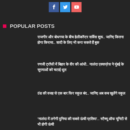
POPULAR POSTS
राजगीर और बोधगया के बीच हेलीकॉप्टर सर्विस शुरू.. जानिए कितना
होगा किराया.. शादी के लिए भी करा सकते हैं बुक
रणजी ट्रॉफी में बिहार के वीर की आंधी.. नालंदा एक्सप्रेस ने मुंबई के
सुरमाओं को चटाई धूल
ठंड की वजह से एक बार फिर स्कूल बंद.. जानिए अब कब खुलेंगे स्कूल
‘नालंदा में लगेगी दुनिया की सबसे ऊंची प्रतिमा’.. स्टैच्यू ऑफ यूनिटी से
भी होगी ऊंची