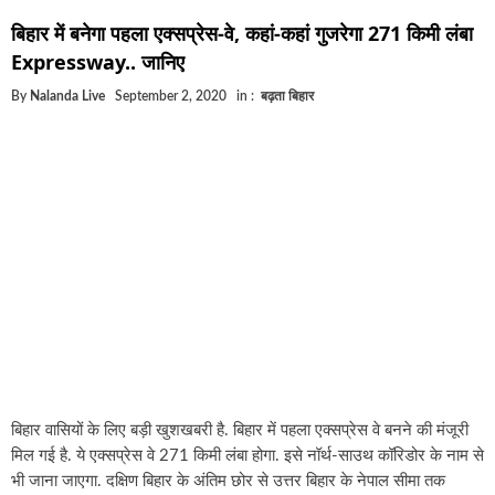
घूसखोर अफसरों पर एक्शन.. दो-दो अफसर घूस लेते गिरफ्ता
बिहार में बनेगा पहला एक्सप्रेस-वे, कहां-कहां गुजरेगा 271 किमी लंबा
बिहार में एक और सिक्स लेन की मंजूरी.. जानिए किन-किन जिल
Expressway.. जानिए
क्रिकेटर ईशान किशन की शादी फिक्स, गर्लफ्रेंड से होगी शादी.
By
Nalanda Live
September 2, 2020
in :
बढ़ता बिहार
बिहारवासियों के लिए खुशखबरी.. बिहटा से भी बड़ा बनेगा एयरप
साइबर ठगी गिरोह का भंडोफोड़.. 5 बदमाश गिरफ्तार.. कहीं आ
बिहार सरकार का बड़ा फैसला, ऑटो-बस में अश्लील गाने बज
नालंदा में विजिलेंस की बड़ी कार्रवाई, घूसखोर अफसर गिरफ्त
बिहार वासियों के लिए बड़ी खुशखबरी है. बिहार में पहला एक्सप्रेस वे बनने की मंजूरी
मिल गई है. ये एक्सप्रेस वे 271 किमी लंबा होगा. इसे नॉर्थ-साउथ कॉरिडोर के नाम से
भी जाना जाएगा. दक्षिण बिहार के अंतिम छोर से उत्तर बिहार के नेपाल सीमा तक