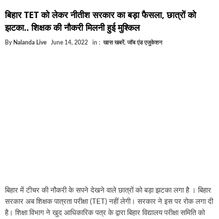
घूसखोर अफसरों पर एक्शन.. दो-दो अफसर घूस लेते गिरफ्ता
बिहार TET को लेकर नीतीश सरकार का बड़ा फैसला, छात्रों को
बिहार में एक और सिक्स लेन की मंजूरी.. जानिए किन-किन जिल
झटका.. शिक्षक की नौकरी मिलनी हुई मुश्किल
क्रिकेटर ईशान किशन की शादी फिक्स, गर्लफ्रेंड से होगी शादी.
By
Nalanda Live
June 14, 2022
in :
खास खबरें
,
जॉब एंड एजुकेशन
बिहारवासियों के लिए खुशखबरी.. बिहटा से भी बड़ा बनेगा एयरप
साइबर ठगी गिरोह का भंडोफोड़.. 5 बदमाश गिरफ्तार.. कहीं आ
बिहार सरकार का बड़ा फैसला, ऑटो-बस में अश्लील गाने बज
नालंदा में विजिलेंस की बड़ी कार्रवाई, घूसखोर अफसर गिरफ्त
बिहार में टीचर की नौकरी के सपने देखने वाले छात्रों को बड़ा झटका लगा है । बिहार
सरकार अब शिक्षक पात्रता परीक्षा (TET) नहीं लेगी। सरकार ने इस पर रोक लगा दी
है। शिक्षा विभाग ने खुद आधिकारिक पत्र के द्वारा बिहार विद्यालय परीक्षा समिति को