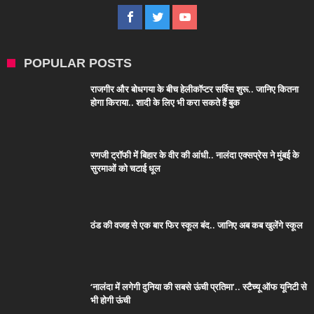
POPULAR POSTS
राजगीर और बोधगया के बीच हेलीकॉप्टर सर्विस शुरू.. जानिए कितना
होगा किराया.. शादी के लिए भी करा सकते हैं बुक
रणजी ट्रॉफी में बिहार के वीर की आंधी.. नालंदा एक्सप्रेस ने मुंबई के
सुरमाओं को चटाई धूल
ठंड की वजह से एक बार फिर स्कूल बंद.. जानिए अब कब खुलेंगे स्कूल
‘नालंदा में लगेगी दुनिया की सबसे ऊंची प्रतिमा’.. स्टैच्यू ऑफ यूनिटी से
भी होगी ऊंची