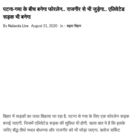
घूसखोर अफसरों पर एक्शन.. दो-दो अफसर घूस लेते गिरफ्ता
पटना-गया के बीच बनेगा फोरलेन.. राजगीर से भी जुड़ेगा.. एलिवेटेड
बिहार में एक और सिक्स लेन की मंजूरी.. जानिए किन-किन जिल
सड़क भी बनेगा
क्रिकेटर ईशान किशन की शादी फिक्स, गर्लफ्रेंड से होगी शादी.
By
Nalanda Live
August 31, 2020
in :
बढ़ता बिहार
बिहारवासियों के लिए खुशखबरी.. बिहटा से भी बड़ा बनेगा एयरप
साइबर ठगी गिरोह का भंडोफोड़.. 5 बदमाश गिरफ्तार.. कहीं आ
बिहार सरकार का बड़ा फैसला, ऑटो-बस में अश्लील गाने बज
नालंदा में विजिलेंस की बड़ी कार्रवाई, घूसखोर अफसर गिरफ्त
बिहार में सड़कों का जाल बिछाया जा रहा है. पटना से गया के लिए एक फोरलेन सड़क
बनाई जाएगी. जिसमें एलिवेटेड सड़क की सुविधा भी होगी. खास बात ये है कि इसके
जरिए बौद्ध तीर्थ स्थल बोधगया और राजगीर को भी जोड़ा जाएगा. क्लोज सर्किट