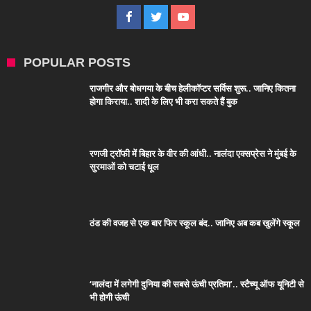
POPULAR POSTS
राजगीर और बोधगया के बीच हेलीकॉप्टर सर्विस शुरू.. जानिए कितना
होगा किराया.. शादी के लिए भी करा सकते हैं बुक
रणजी ट्रॉफी में बिहार के वीर की आंधी.. नालंदा एक्सप्रेस ने मुंबई के
सुरमाओं को चटाई धूल
ठंड की वजह से एक बार फिर स्कूल बंद.. जानिए अब कब खुलेंगे स्कूल
‘नालंदा में लगेगी दुनिया की सबसे ऊंची प्रतिमा’.. स्टैच्यू ऑफ यूनिटी से
भी होगी ऊंची