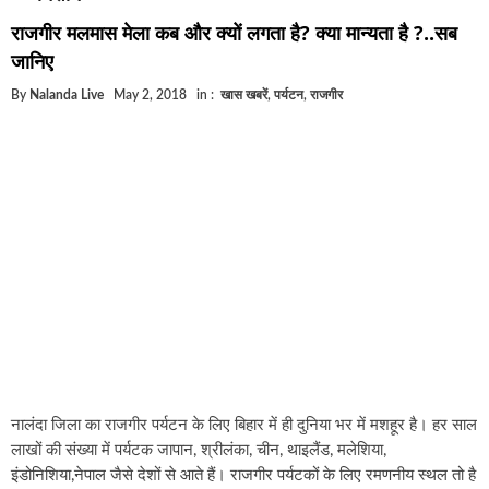
घूसखोर अफसरों पर एक्शन.. दो-दो अफसर घूस लेते गिरफ्ता
राजगीर मलमास मेला कब और क्यों लगता है? क्या मान्यता है ?..सब
बिहार में एक और सिक्स लेन की मंजूरी.. जानिए किन-किन जिल
जानिए
क्रिकेटर ईशान किशन की शादी फिक्स, गर्लफ्रेंड से होगी शादी.
By
Nalanda Live
May 2, 2018
in :
खास खबरें
,
पर्यटन
,
राजगीर
बिहारवासियों के लिए खुशखबरी.. बिहटा से भी बड़ा बनेगा एयरप
साइबर ठगी गिरोह का भंडोफोड़.. 5 बदमाश गिरफ्तार.. कहीं आ
बिहार सरकार का बड़ा फैसला, ऑटो-बस में अश्लील गाने बज
नालंदा में विजिलेंस की बड़ी कार्रवाई, घूसखोर अफसर गिरफ्त
नालंदा जिला का राजगीर पर्यटन के लिए बिहार में ही दुनिया भर में मशहूर है। हर साल
लाखों की संख्या में पर्यटक जापान, श्रीलंका, चीन, थाइलैंड, मलेशिया,
इंडोनिशिया,नेपाल जैसे देशों से आते हैं। राजगीर पर्यटकों के लिए रमणनीय स्थल तो है