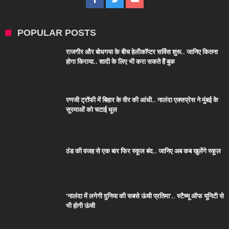
POPULAR POSTS
राजगीर और बोधगया के बीच हेलीकॉप्टर सर्विस शुरू.. जानिए कितना
होगा किराया.. शादी के लिए भी करा सकते हैं बुक
रणजी ट्रॉफी में बिहार के वीर की आंधी.. नालंदा एक्सप्रेस ने मुंबई के
सुरमाओं को चटाई धूल
ठंड की वजह से एक बार फिर स्कूल बंद.. जानिए अब कब खुलेंगे स्कूल
‘नालंदा में लगेगी दुनिया की सबसे ऊंची प्रतिमा’.. स्टैच्यू ऑफ यूनिटी से
भी होगी ऊंची