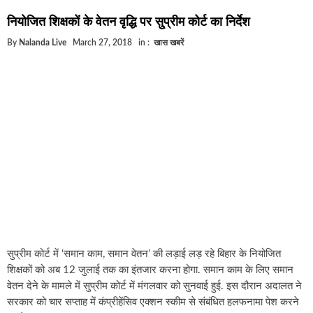
घूसखोर अफसरों पर एक्शन.. दो-दो अफसर घूस लेते गिरफ्ता
नियोजित शिक्षकों के वेतन वृद्धि पर सु्प्रीम कोर्ट का निर्देश
बिहार में एक और सिक्स लेन की मंजूरी.. जानिए किन-किन जिल
By
Nalanda Live
March 27, 2018
in :
खास खबरें
क्रिकेटर ईशान किशन की शादी फिक्स, गर्लफ्रेंड से होगी शादी.
बिहारवासियों के लिए खुशखबरी.. बिहटा से भी बड़ा बनेगा एयरप
साइबर ठगी गिरोह का भंडोफोड़.. 5 बदमाश गिरफ्तार.. कहीं आ
बिहार सरकार का बड़ा फैसला, ऑटो-बस में अश्लील गाने बज
नालंदा में विजिलेंस की बड़ी कार्रवाई, घूसखोर अफसर गिरफ्त
सुप्रीम कोर्ट में ‘समान काम, समान वेतन’ की लड़ाई लड़ रहे बिहार के नियोजित
शिक्षकों को अब 12 जुलाई तक का इंतजार करना होगा. समान काम के लिए समान
वेतन देने के मामले में सुप्रीम कोर्ट में मंगलवार को सुनवाई हुई. इस दौरान अदालत ने
सरकार को चार सप्ताह में कंप्रीहेंसिव एक्शन स्कीम से संबंधित हलफनामा पेश करने