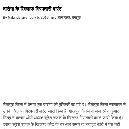
घूसखोर अफसरों पर एक्शन.. दो-दो अफसर घूस लेते गिरफ्ता
दारोगा के खिलाफ गिरफ्तारी वारंट
बिहार में एक और सिक्स लेन की मंजूरी.. जानिए किन-किन जिल
By
Nalanda Live
July 6, 2018
in :
खास खबरें
,
शेखपुरा
क्रिकेटर ईशान किशन की शादी फिक्स, गर्लफ्रेंड से होगी शादी.
बिहारवासियों के लिए खुशखबरी.. बिहटा से भी बड़ा बनेगा एयरप
साइबर ठगी गिरोह का भंडोफोड़.. 5 बदमाश गिरफ्तार.. कहीं आ
बिहार सरकार का बड़ा फैसला, ऑटो-बस में अश्लील गाने बज
नालंदा में विजिलेंस की बड़ी कार्रवाई, घूसखोर अफसर गिरफ्त
शेखपुरा जिला में तैनात एक दारोगा की मुश्किलें बढ़ गई है। शेखपुरा जिला न्यायालय ने
उनके खिलाफ गिरफ्तारी वारंट जारी किया है।शेखपुरा के जिला जज रमेश कुमार
सिन्हा ने कसार ओपी अध्यक्ष सुरेश रजक के खिलाफ गिरफ्तारी वारंट जारी किया है।
दरोगा सुरेश रजक के खिलाफ कोर्ट के बार-बार समन के बावजूद कोर्ट में पेश नहीं