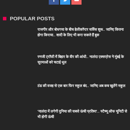
POPULAR POSTS
राजगीर और बोधगया के बीच हेलीकॉप्टर सर्विस शुरू.. जानिए कितना
होगा किराया.. शादी के लिए भी करा सकते हैं बुक
रणजी ट्रॉफी में बिहार के वीर की आंधी.. नालंदा एक्सप्रेस ने मुंबई के
सुरमाओं को चटाई धूल
ठंड की वजह से एक बार फिर स्कूल बंद.. जानिए अब कब खुलेंगे स्कूल
‘नालंदा में लगेगी दुनिया की सबसे ऊंची प्रतिमा’.. स्टैच्यू ऑफ यूनिटी से
भी होगी ऊंची