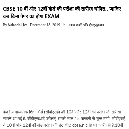
घूसखोर अफसरों पर एक्शन.. दो-दो अफसर घूस लेते गिरफ्त
CBSE 10 वीं और 12वीं बोर्ड की परीक्षा की तारीख घोषित.. जानिए
बिहार में एक और सिक्स लेन की मंजूरी.. जानिए किन-किन जि
कब किस पेपर का होगा EXAM
क्रिकेटर ईशान किशन की शादी फिक्स, गर्लफ्रेंड से होगी शादी
By
Nalanda Live
December 18, 2019
in :
खास खबरें
,
जॉब एंड एजुकेशन
बिहारवासियों के लिए खुशखबरी.. बिहटा से भी बड़ा बनेगा एयर
साइबर ठगी गिरोह का भंडोफोड़.. 5 बदमाश गिरफ्तार.. कहीं आ
बिहार सरकार का बड़ा फैसला, ऑटो-बस में अश्लील गाने बज
नालंदा में विजिलेंस की बड़ी कार्रवाई, घूसखोर अफसर गिरफ्त
केंद्रीय माध्यमिक शिक्षा बोर्ड (सीबीएसई) की 10वीं और 12वीं की परीक्षा की तारीख
सामने आ गई है. सीबीएसआई परीक्षाएं अगले साल 15 फरवरी से शुरू होंगी. सीबीएसई
ने 10वीं और 12वीं की बोर्ड परीक्षा की डेट शीट cbse.nic.in पर जारी की है.10वीं