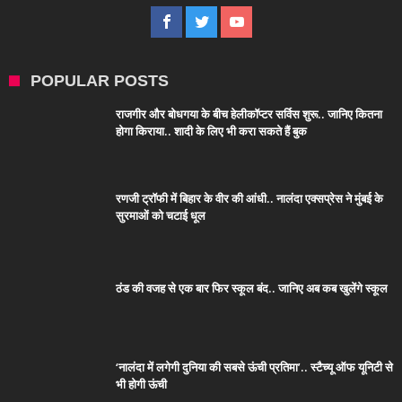
POPULAR POSTS
राजगीर और बोधगया के बीच हेलीकॉप्टर सर्विस शुरू.. जानिए कितना
होगा किराया.. शादी के लिए भी करा सकते हैं बुक
रणजी ट्रॉफी में बिहार के वीर की आंधी.. नालंदा एक्सप्रेस ने मुंबई के
सुरमाओं को चटाई धूल
ठंड की वजह से एक बार फिर स्कूल बंद.. जानिए अब कब खुलेंगे स्कूल
‘नालंदा में लगेगी दुनिया की सबसे ऊंची प्रतिमा’.. स्टैच्यू ऑफ यूनिटी से
भी होगी ऊंची