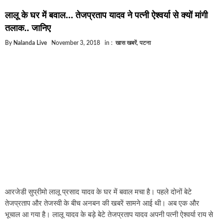
घूसखोर अफसरों पर एक्शन.. दो-दो अफसर घूस लेते गिरफ्ता
लालू के घर में बवाल… तेजप्रताप यादव ने पत्नी ऐश्वर्या से क्यों मांगी
बिहार में एक और सिक्स लेन की मंजूरी.. जानिए किन-किन जिल
तलाक.. जानिए
क्रिकेटर ईशान किशन की शादी फिक्स, गर्लफ्रेंड से होगी शादी.
By
Nalanda Live
November 3, 2018
in :
खास खबरें
,
पटना
बिहारवासियों के लिए खुशखबरी.. बिहटा से भी बड़ा बनेगा एयरप
साइबर ठगी गिरोह का भंडोफोड़.. 5 बदमाश गिरफ्तार.. कहीं आ
बिहार सरकार का बड़ा फैसला, ऑटो-बस में अश्लील गाने बज
नालंदा में विजिलेंस की बड़ी कार्रवाई, घूसखोर अफसर गिरफ्त
आरजेडी सुप्रीमो लालू प्रसाद यादव के घर में बवाल मचा है। पहले दोनों बेटे
तेजप्रताप और तेजस्वी के बीच अनबन की खबरें सामने आई थी। अब एक और
भूचाल आ गया है। लालू यादव के बड़े बेटे तेजप्रताप यादव अपनी पत्नी ऐश्वर्या राय से