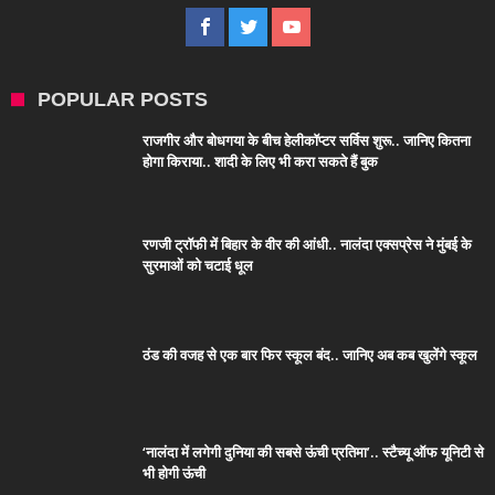
POPULAR POSTS
राजगीर और बोधगया के बीच हेलीकॉप्टर सर्विस शुरू.. जानिए कितना
होगा किराया.. शादी के लिए भी करा सकते हैं बुक
रणजी ट्रॉफी में बिहार के वीर की आंधी.. नालंदा एक्सप्रेस ने मुंबई के
सुरमाओं को चटाई धूल
ठंड की वजह से एक बार फिर स्कूल बंद.. जानिए अब कब खुलेंगे स्कूल
‘नालंदा में लगेगी दुनिया की सबसे ऊंची प्रतिमा’.. स्टैच्यू ऑफ यूनिटी से
भी होगी ऊंची