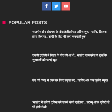
POPULAR POSTS
राजगीर और बोधगया के बीच हेलीकॉप्टर सर्विस शुरू.. जानिए कितना
होगा किराया.. शादी के लिए भी करा सकते हैं बुक
रणजी ट्रॉफी में बिहार के वीर की आंधी.. नालंदा एक्सप्रेस ने मुंबई के
सुरमाओं को चटाई धूल
ठंड की वजह से एक बार फिर स्कूल बंद.. जानिए अब कब खुलेंगे स्कूल
‘नालंदा में लगेगी दुनिया की सबसे ऊंची प्रतिमा’.. स्टैच्यू ऑफ यूनिटी से
भी होगी ऊंची