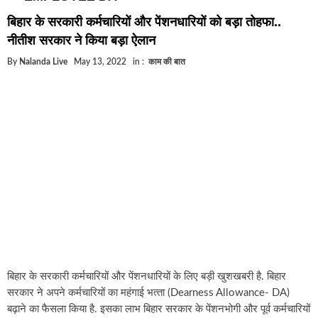
घूसखोर अफसरों पर एक्शन.. दो-दो अफसर घूस लेते गिरफ्ता
बिहार के सरकारी कर्मचारियों और पेंशनधारियों को बड़ा तोहफा..
बिहार में एक और सिक्स लेन की मंजूरी.. जानिए किन-किन जिल
नीतीश सरकार ने किया बड़ा ऐलान
क्रिकेटर ईशान किशन की शादी फिक्स, गर्लफ्रेंड से होगी शादी.
By
Nalanda Live
May 13, 2022
in :
काम की बात
बिहारवासियों के लिए खुशखबरी.. बिहटा से भी बड़ा बनेगा एयरप
साइबर ठगी गिरोह का भंडोफोड़.. 5 बदमाश गिरफ्तार.. कहीं आ
बिहार सरकार का बड़ा फैसला, ऑटो-बस में अश्लील गाने बज
नालंदा में विजिलेंस की बड़ी कार्रवाई, घूसखोर अफसर गिरफ्त
बिहार के सरकारी कर्मचारियों और पेंशनधारियों के लिए बड़ी खुशखबरी है. बिहार
सरकार ने अपने कर्मचारियों का महंगाई भत्‍ता (Dearness Allowance- DA)
बढ़ाने का फैसला किया है. इसका लाभ बिहार सरकार के पेंशनभोगी और पूर्व कर्मचारियों