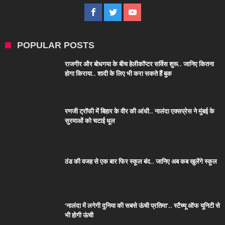
POPULAR POSTS
राजगीर और बोधगया के बीच हेलीकॉप्टर सर्विस शुरू.. जानिए कितना
होगा किराया.. शादी के लिए भी करा सकते हैं बुक
रणजी ट्रॉफी में बिहार के वीर की आंधी.. नालंदा एक्सप्रेस ने मुंबई के
सुरमाओं को चटाई धूल
ठंड की वजह से एक बार फिर स्कूल बंद.. जानिए अब कब खुलेंगे स्कूल
‘नालंदा में लगेगी दुनिया की सबसे ऊंची प्रतिमा’.. स्टैच्यू ऑफ यूनिटी से
भी होगी ऊंची