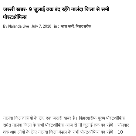
घूसखोर अफसरों पर एक्शन.. दो-दो अफसर घूस लेते गिरफ्ता
जरूरी खबर- 9 जुलाई तक बंद रहेंगे नालंदा जिला से सभी
बिहार में एक और सिक्स लेन की मंजूरी.. जानिए किन-किन जिल
पोस्टऑफिस
क्रिकेटर ईशान किशन की शादी फिक्स, गर्लफ्रेंड से होगी शादी.
By
Nalanda Live
July 7, 2018
in :
खास खबरें
,
बिहार शरीफ
बिहारवासियों के लिए खुशखबरी.. बिहटा से भी बड़ा बनेगा एयरप
साइबर ठगी गिरोह का भंडोफोड़.. 5 बदमाश गिरफ्तार.. कहीं आ
बिहार सरकार का बड़ा फैसला, ऑटो-बस में अश्लील गाने बज
नालंदा में विजिलेंस की बड़ी कार्रवाई, घूसखोर अफसर गिरफ्त
नालंदा जिलावासियों के लिए एक जरूरी खबर है। बिहारशरीफ मुख्य पोस्टऑफिस
समेत नालंदा जिला के सभी पोस्टऑफिस आज से नौ जुलाई तक बंद रहेंगे। सोमवार
तक आम लोगों के लिए नालंदा जिला मंडल के सभी पोस्टऑफिस बंद रहेंगे। 10