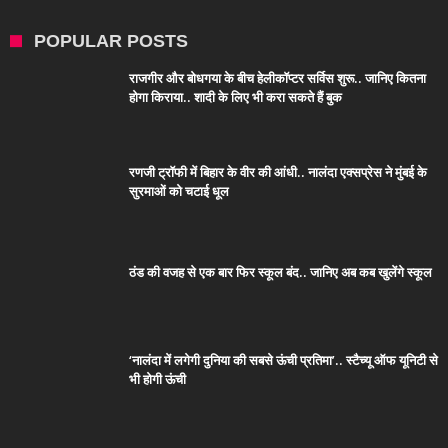
POPULAR POSTS
राजगीर और बोधगया के बीच हेलीकॉप्टर सर्विस शुरू.. जानिए कितना
होगा किराया.. शादी के लिए भी करा सकते हैं बुक
रणजी ट्रॉफी में बिहार के वीर की आंधी.. नालंदा एक्सप्रेस ने मुंबई के
सुरमाओं को चटाई धूल
ठंड की वजह से एक बार फिर स्कूल बंद.. जानिए अब कब खुलेंगे स्कूल
‘नालंदा में लगेगी दुनिया की सबसे ऊंची प्रतिमा’.. स्टैच्यू ऑफ यूनिटी से
भी होगी ऊंची