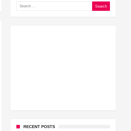
Search for:
घूसखोर अफसरों पर एक्शन.. दो-दो अफसर घूस लेते गिरफ्तार
बिहार में एक और सिक्स लेन की मंजूरी.. जानिए किन-किन जिलों से 
क्रिकेटर ईशान किशन की शादी फिक्स, गर्लफ्रेंड से होगी शादी.. ईशान 
बिहारवासियों के लिए खुशखबरी.. बिहटा से भी बड़ा बनेगा एयरपोर्ट ..
साइबर ठगी गिरोह का भंडोफोड़.. 5 बदमाश गिरफ्तार.. कहीं आप भी तो
बिहार सरकार का बड़ा फैसला, ऑटो-बस में अश्लील गाने बजाया तो
नालंदा में विजिलेंस की बड़ी कार्रवाई, घूसखोर अफसर गिरफ्तार.. जा
RECENT POSTS