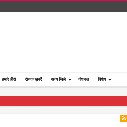
हमारे हीरो
रोचक ख़बरें
अन्य जिले
नॅशनल
विशेष