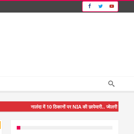
नालंदा में 10 ठिकानों पर NIA की छापेमारी.. ज्वेलरी शॉप और गन 
किसान के बेटे ने किया कमाल.. 3 करोड़ का पैकेज
अंचल पदाधिकारी (CO) बर्खास्त.. फर्जीवाड़ा कर पाई थी नौकरी.. 