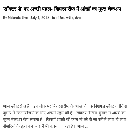
घूसखोर अफसरों पर एक्शन.. दो-दो अफसर घूस लेते गिरफ्ता
‘डॉक्टर डे’ पर अच्छी पहल- बिहारशरीफ में आंखों का मुफ्त चेकअप
बिहार में एक और सिक्स लेन की मंजूरी.. जानिए किन-किन जिल
By
Nalanda Live
July 1, 2018
in :
बिहार शरीफ
,
हेल्थ
क्रिकेटर ईशान किशन की शादी फिक्स, गर्लफ्रेंड से होगी शादी.
बिहारवासियों के लिए खुशखबरी.. बिहटा से भी बड़ा बनेगा एयरप
साइबर ठगी गिरोह का भंडोफोड़.. 5 बदमाश गिरफ्तार.. कहीं आ
बिहार सरकार का बड़ा फैसला, ऑटो-बस में अश्लील गाने बज
नालंदा में विजिलेंस की बड़ी कार्रवाई, घूसखोर अफसर गिरफ्त
आज डॉक्टर्स डे है। इस मौके पर बिहारशरीफ के आंख रोग के विशेषज्ञ डॉक्टर नीतीश
कुमार ने जिलावासियों के लिए अच्छी पहल की है। डॉक्टर नीतीश कुमार ने आंखों का
मुफ्त चेकअप कैंप लगाया है। जिसमें आंखों की जांच तो की ही जा रही है साथ ही साथ
बीमारियों के इलाज के बारे में भी बताया जा रहा है। आज …