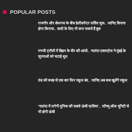
POPULAR POSTS
राजगीर और बोधगया के बीच हेलीकॉप्टर सर्विस शुरू.. जानिए कितना
होगा किराया.. शादी के लिए भी करा सकते हैं बुक
रणजी ट्रॉफी में बिहार के वीर की आंधी.. नालंदा एक्सप्रेस ने मुंबई के
सुरमाओं को चटाई धूल
ठंड की वजह से एक बार फिर स्कूल बंद.. जानिए अब कब खुलेंगे स्कूल
‘नालंदा में लगेगी दुनिया की सबसे ऊंची प्रतिमा’.. स्टैच्यू ऑफ यूनिटी से
भी होगी ऊंची