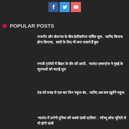
POPULAR POSTS
राजगीर और बोधगया के बीच हेलीकॉप्टर सर्विस शुरू.. जानिए कितना
होगा किराया.. शादी के लिए भी करा सकते हैं बुक
रणजी ट्रॉफी में बिहार के वीर की आंधी.. नालंदा एक्सप्रेस ने मुंबई के
सुरमाओं को चटाई धूल
ठंड की वजह से एक बार फिर स्कूल बंद.. जानिए अब कब खुलेंगे स्कूल
‘नालंदा में लगेगी दुनिया की सबसे ऊंची प्रतिमा’.. स्टैच्यू ऑफ यूनिटी से
भी होगी ऊंची