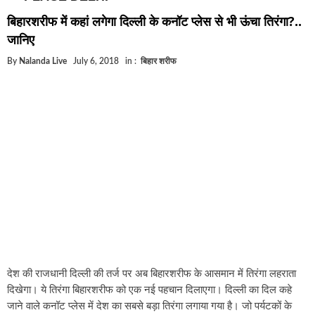
घूसखोर अफसरों पर एक्शन.. दो-दो अफसर घूस लेते गिरफ्ता
बिहारशरीफ में कहां लगेगा दिल्ली के कनॉट प्लेस से भी ऊंचा तिरंगा?..
बिहार में एक और सिक्स लेन की मंजूरी.. जानिए किन-किन जिल
जानिए
क्रिकेटर ईशान किशन की शादी फिक्स, गर्लफ्रेंड से होगी शादी.
By
Nalanda Live
July 6, 2018
in :
बिहार शरीफ
बिहारवासियों के लिए खुशखबरी.. बिहटा से भी बड़ा बनेगा एयरप
साइबर ठगी गिरोह का भंडोफोड़.. 5 बदमाश गिरफ्तार.. कहीं आ
बिहार सरकार का बड़ा फैसला, ऑटो-बस में अश्लील गाने बज
नालंदा में विजिलेंस की बड़ी कार्रवाई, घूसखोर अफसर गिरफ्त
देश की राजधानी दिल्ली की तर्ज पर अब बिहारशरीफ के आसमान में तिरंगा लहराता
दिखेगा। ये तिरंगा बिहारशरीफ को एक नई पहचान दिलाएगा। दिल्ली का दिल कहे
जाने वाले कनॉट प्लेस में देश का सबसे बड़ा तिरंगा लगाया गया है। जो पर्यटकों के