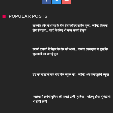
POPULAR POSTS
राजगीर और बोधगया के बीच हेलीकॉप्टर सर्विस शुरू.. जानिए कितना
होगा किराया.. शादी के लिए भी करा सकते हैं बुक
रणजी ट्रॉफी में बिहार के वीर की आंधी.. नालंदा एक्सप्रेस ने मुंबई के
सुरमाओं को चटाई धूल
ठंड की वजह से एक बार फिर स्कूल बंद.. जानिए अब कब खुलेंगे स्कूल
‘नालंदा में लगेगी दुनिया की सबसे ऊंची प्रतिमा’.. स्टैच्यू ऑफ यूनिटी से
भी होगी ऊंची