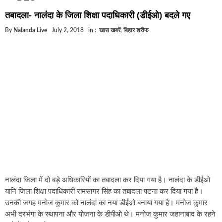
ोर अफसरों पर एक्शन.. दो-दो अफसर घूस लेते गिरफ्तार
तबादला- नालंदा के जिला शिक्षा पदाधिकारी (डीईओ) बदले गए
र में एक और सिक्स लेन की मंजूरी.. जानिए किन-किन जिलों से गुजरेगा ?
By
Nalanda Live
July 2, 2018
in :
खास खबरें
,
बिहार शरीफ
ेटर ईशान किशन की शादी फिक्स, गर्लफ्रेंड से होगी शादी.. ईशान के गर्लफ्रेंड के ब
रवासियों के लिए खुशखबरी.. बिहटा से भी बड़ा बनेगा एयरपोर्ट .. जानिए कहां मिली म
र ठगी गिरोह का भंडोफोड़.. 5 बदमाश गिरफ्तार.. कहीं आप भी तो नहीं बने हैं शिका
र सरकार का बड़ा फैसला, ऑटो-बस में अश्लील गाने बजाया तो..
दा में विजिलेंस की बड़ी कार्रवाई, घूसखोर अफसर गिरफ्तार.. जानिए पूरा मामला
नालंदा जिला में दो बड़े अधिकारियों का तबादला कर दिया गया है। नालंदा के डीईओ
यानि जिला शिक्षा पदाधिकारी रामसागर सिंह का तबादला पटना कर दिया गया है।
उनकी जगह मनोज कुमार को नालंदा का नया डीईओ बनाया गया है। मनोज कुमार
अभी दरभंगा के स्थापना और योजना के डीपीओ थे। मनोज कुमार जहानाबाद के रहने