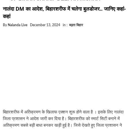
घूसखोर अफसरों पर एक्शन.. दो-दो अफसर घूस लेते गिरफ्ता
नालंदा DM का आदेश, बिहारशरीफ में चलेगा बुलडोजर.. जानिए कहां-
बिहार में एक और सिक्स लेन की मंजूरी.. जानिए किन-किन जिल
कहां
क्रिकेटर ईशान किशन की शादी फिक्स, गर्लफ्रेंड से होगी शादी.
By
Nalanda Live
December 13, 2024
in :
बढ़ता बिहार
बिहारवासियों के लिए खुशखबरी.. बिहटा से भी बड़ा बनेगा एयरप
साइबर ठगी गिरोह का भंडोफोड़.. 5 बदमाश गिरफ्तार.. कहीं आ
बिहार सरकार का बड़ा फैसला, ऑटो-बस में अश्लील गाने बज
नालंदा में विजिलेंस की बड़ी कार्रवाई, घूसखोर अफसर गिरफ्त
बिहारशरीफ में अतिक्रमण के खिलाफ एक्शन शुरू होने वाला है । इसके लिए नालंदा
जिला प्रशासन ने आदेश जारी कर दिया है। बिहारशरीफ को स्मार्ट सिटी बनाने में
अतिक्रमण सबसे बड़ी बाधा बनकर खड़ी हुई है। जिसे देखते हुए जिला प्रशासन ने