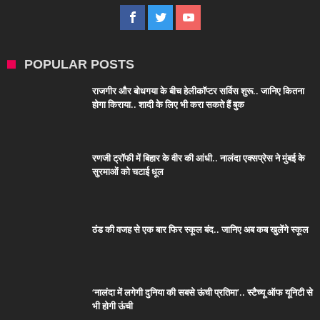
POPULAR POSTS
राजगीर और बोधगया के बीच हेलीकॉप्टर सर्विस शुरू.. जानिए कितना
होगा किराया.. शादी के लिए भी करा सकते हैं बुक
रणजी ट्रॉफी में बिहार के वीर की आंधी.. नालंदा एक्सप्रेस ने मुंबई के
सुरमाओं को चटाई धूल
ठंड की वजह से एक बार फिर स्कूल बंद.. जानिए अब कब खुलेंगे स्कूल
‘नालंदा में लगेगी दुनिया की सबसे ऊंची प्रतिमा’.. स्टैच्यू ऑफ यूनिटी से
भी होगी ऊंची