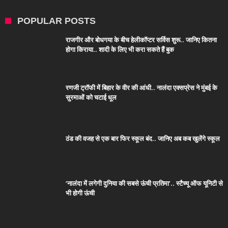
POPULAR POSTS
राजगीर और बोधगया के बीच हेलीकॉप्टर सर्विस शुरू.. जानिए कितना
होगा किराया.. शादी के लिए भी करा सकते हैं बुक
रणजी ट्रॉफी में बिहार के वीर की आंधी.. नालंदा एक्सप्रेस ने मुंबई के
सुरमाओं को चटाई धूल
ठंड की वजह से एक बार फिर स्कूल बंद.. जानिए अब कब खुलेंगे स्कूल
‘नालंदा में लगेगी दुनिया की सबसे ऊंची प्रतिमा’.. स्टैच्यू ऑफ यूनिटी से
भी होगी ऊंची