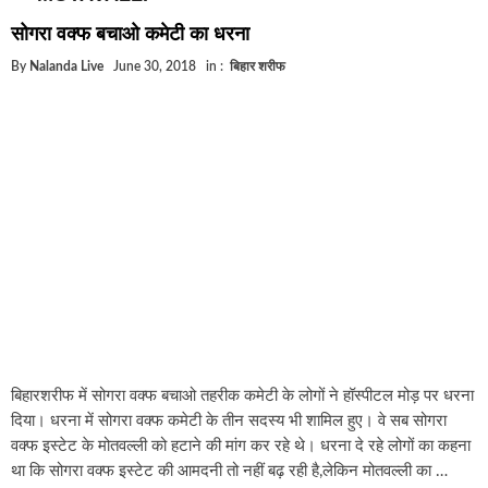
घूसखोर अफसरों पर एक्शन.. दो-दो अफसर घूस लेते गिरफ्ता
सोगरा वक्फ बचाओ कमेटी का धरना
बिहार में एक और सिक्स लेन की मंजूरी.. जानिए किन-किन जिल
By
Nalanda Live
June 30, 2018
in :
बिहार शरीफ
क्रिकेटर ईशान किशन की शादी फिक्स, गर्लफ्रेंड से होगी शादी.
बिहारवासियों के लिए खुशखबरी.. बिहटा से भी बड़ा बनेगा एयरप
साइबर ठगी गिरोह का भंडोफोड़.. 5 बदमाश गिरफ्तार.. कहीं आ
बिहार सरकार का बड़ा फैसला, ऑटो-बस में अश्लील गाने बज
नालंदा में विजिलेंस की बड़ी कार्रवाई, घूसखोर अफसर गिरफ्त
बिहारशरीफ में सोगरा वक्फ बचाओ तहरीक कमेटी के लोगों ने हॉस्पीटल मोड़ पर धरना
दिया। धरना में सोगरा वक्फ कमेटी के तीन सदस्य भी शामिल हुए। वे सब सोगरा
वक्फ इस्टेट के मोतवल्ली को हटाने की मांग कर रहे थे। धरना दे रहे लोगों का कहना
था कि सोगरा वक्फ इस्टेट की आमदनी तो नहीं बढ़ रही है,लेकिन मोतवल्ली का …