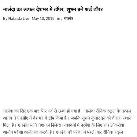
घूसखोर अफसरों पर एक्शन.. दो-दो अफसर घूस लेते गिरफ्ता
नालंदा का उत्पल देशभर में टॉपर, शुभम बने थर्ड टॉपर
बिहार में एक और सिक्स लेन की मंजूरी.. जानिए किन-किन जिल
By
Nalanda Live
May 10, 2018
in :
राजगीर
क्रिकेटर ईशान किशन की शादी फिक्स, गर्लफ्रेंड से होगी शादी.
बिहारवासियों के लिए खुशखबरी.. बिहटा से भी बड़ा बनेगा एयरप
साइबर ठगी गिरोह का भंडोफोड़.. 5 बदमाश गिरफ्तार.. कहीं आ
बिहार सरकार का बड़ा फैसला, ऑटो-बस में अश्लील गाने बज
नालंदा में विजिलेंस की बड़ी कार्रवाई, घूसखोर अफसर गिरफ्त
नालंदा का सिर एक बार फिर गर्व से ऊंचा हो गया है। नालंदा सैनिक स्कूल के उत्पल
आनंद ने एनडीए में देशभर में टॉप किया है। जबकि सुभम कुमार झा को तीसरा स्थान
मिला है। एनडीए यानि नेशनल डिफेंस अकादमी में प्रवेश के लिए संघ लोकसेवा
आयोग परीक्षा आयोजित करती है। एनडीए की परीक्षा में पहली बार सैनिक स्कूल