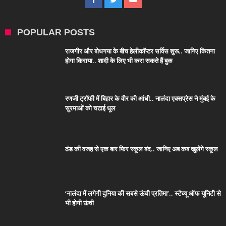
POPULAR POSTS
राजगीर और बोधगया के बीच हेलीकॉप्टर सर्विस शुरू.. जानिए कितना
होगा किराया.. शादी के लिए भी करा सकते हैं बुक
रणजी ट्रॉफी में बिहार के वीर की आंधी.. नालंदा एक्सप्रेस ने मुंबई के
सुरमाओं को चटाई धूल
ठंड की वजह से एक बार फिर स्कूल बंद.. जानिए अब कब खुलेंगे स्कूल
‘नालंदा में लगेगी दुनिया की सबसे ऊंची प्रतिमा’.. स्टैच्यू ऑफ यूनिटी से
भी होगी ऊंची