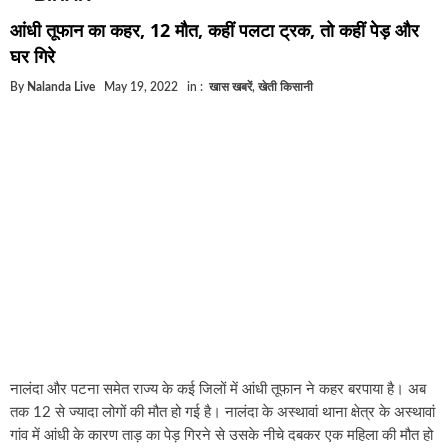
घूसखोर अफसरों पर एक्शन.. दो-दो अफसर घूस लेते गिरफ्त
आंधी तूफान का कहर, 12 मौत, कहीं पलटा ट्रक, तो कहीं पेड़ और
बिहार में एक और सिक्स लेन की मंजूरी.. जानिए किन-किन जि
घर गिरे
क्रिकेटर ईशान किशन की शादी फिक्स, गर्लफ्रेंड से होगी शादी
By
Nalanda Live
May 19, 2022
in :
खास खबरें
,
खेती किसानी
बिहारवासियों के लिए खुशखबरी.. बिहटा से भी बड़ा बनेगा एयर
साइबर ठगी गिरोह का भंडोफोड़.. 5 बदमाश गिरफ्तार.. कहीं आ
बिहार सरकार का बड़ा फैसला, ऑटो-बस में अश्लील गाने बज
नालंदा में विजिलेंस की बड़ी कार्रवाई, घूसखोर अफसर गिरफ्त
नालंदा और पटना समेत राज्य के कई जिलों में आंधी तूफान ने कहर बरपाया है। अब
तक 12 से ज्यादा लोगों की मौत हो गई है। नालंदा के अस्थावां थाना क्षेत्र के अस्थावां
गांव में आंधी के कारण ताड़ का पेड़ गिरने से उसके नीचे दबकर एक महिला की मौत हो