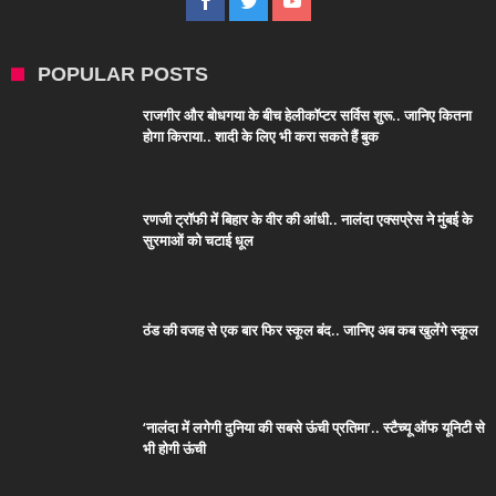
POPULAR POSTS
राजगीर और बोधगया के बीच हेलीकॉप्टर सर्विस शुरू.. जानिए कितना
होगा किराया.. शादी के लिए भी करा सकते हैं बुक
रणजी ट्रॉफी में बिहार के वीर की आंधी.. नालंदा एक्सप्रेस ने मुंबई के
सुरमाओं को चटाई धूल
ठंड की वजह से एक बार फिर स्कूल बंद.. जानिए अब कब खुलेंगे स्कूल
‘नालंदा में लगेगी दुनिया की सबसे ऊंची प्रतिमा’.. स्टैच्यू ऑफ यूनिटी से
भी होगी ऊंची