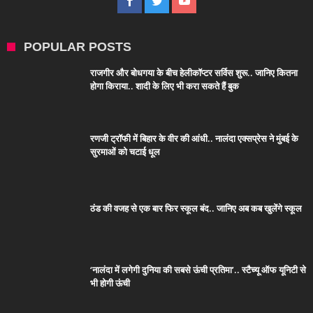
POPULAR POSTS
राजगीर और बोधगया के बीच हेलीकॉप्टर सर्विस शुरू.. जानिए कितना
होगा किराया.. शादी के लिए भी करा सकते हैं बुक
रणजी ट्रॉफी में बिहार के वीर की आंधी.. नालंदा एक्सप्रेस ने मुंबई के
सुरमाओं को चटाई धूल
ठंड की वजह से एक बार फिर स्कूल बंद.. जानिए अब कब खुलेंगे स्कूल
‘नालंदा में लगेगी दुनिया की सबसे ऊंची प्रतिमा’.. स्टैच्यू ऑफ यूनिटी से
भी होगी ऊंची