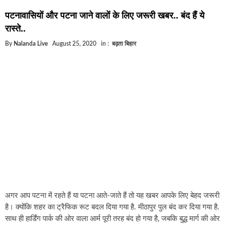
घूसखोर अफसरों पर एक्शन.. दो-दो अफसर घूस लेते गिरफ्त
पटनावासियों और पटना जाने वालों के लिए जरूरी खबर.. बंद हैं ये
बिहार में एक और सिक्स लेन की मंजूरी.. जानिए किन-किन जि
रास्ते..
क्रिकेटर ईशान किशन की शादी फिक्स, गर्लफ्रेंड से होगी शादी
By
Nalanda Live
August 25, 2020
in :
बढ़ता बिहार
बिहारवासियों के लिए खुशखबरी.. बिहटा से भी बड़ा बनेगा एयर
साइबर ठगी गिरोह का भंडोफोड़.. 5 बदमाश गिरफ्तार.. कहीं 
बिहार सरकार का बड़ा फैसला, ऑटो-बस में अश्लील गाने बज
नालंदा में विजिलेंस की बड़ी कार्रवाई, घूसखोर अफसर गिरफ्
अगर आप पटना में रहते हैं या पटना आते-जाते हैं तो यह खबर आपके लिए बेहद जरूरी
है। क्योंकि शहर का ट्रैफिक रूट बदल दिया गया है. मीठापुर पुल बंद कर दिया गया है.
साथ ही हार्डिंग पार्क की ओर वाला आर्म पूरी तरह बंद हो गया है, जबकि बुद्ध मार्ग की ओर