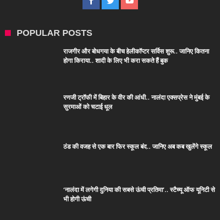
POPULAR POSTS
राजगीर और बोधगया के बीच हेलीकॉप्टर सर्विस शुरू.. जानिए कितना
होगा किराया.. शादी के लिए भी करा सकते हैं बुक
रणजी ट्रॉफी में बिहार के वीर की आंधी.. नालंदा एक्सप्रेस ने मुंबई के
सुरमाओं को चटाई धूल
ठंड की वजह से एक बार फिर स्कूल बंद.. जानिए अब कब खुलेंगे स्कूल
‘नालंदा में लगेगी दुनिया की सबसे ऊंची प्रतिमा’.. स्टैच्यू ऑफ यूनिटी से
भी होगी ऊंची