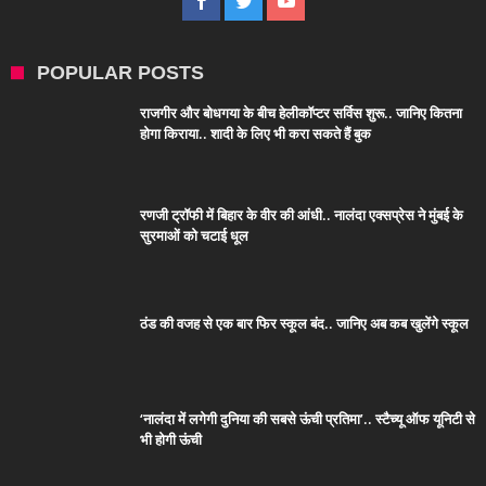
POPULAR POSTS
राजगीर और बोधगया के बीच हेलीकॉप्टर सर्विस शुरू.. जानिए कितना
होगा किराया.. शादी के लिए भी करा सकते हैं बुक
रणजी ट्रॉफी में बिहार के वीर की आंधी.. नालंदा एक्सप्रेस ने मुंबई के
सुरमाओं को चटाई धूल
ठंड की वजह से एक बार फिर स्कूल बंद.. जानिए अब कब खुलेंगे स्कूल
‘नालंदा में लगेगी दुनिया की सबसे ऊंची प्रतिमा’.. स्टैच्यू ऑफ यूनिटी से
भी होगी ऊंची