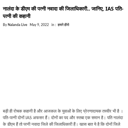
घूसखोर अफसरों पर एक्शन.. दो-दो अफसर घूस लेते गिरफ्ता
नालंदा के डीएम की पत्नी नवादा की जिलाधिकारी.. जानिए, IAS पति-
बिहार में एक और सिक्स लेन की मंजूरी.. जानिए किन-किन जिल
पत्नी की कहानी
क्रिकेटर ईशान किशन की शादी फिक्स, गर्लफ्रेंड से होगी शादी.
By
Nalanda Live
May 9, 2022
in :
हमारे हीरो
बिहारवासियों के लिए खुशखबरी.. बिहटा से भी बड़ा बनेगा एयरप
साइबर ठगी गिरोह का भंडोफोड़.. 5 बदमाश गिरफ्तार.. कहीं आ
बिहार सरकार का बड़ा फैसला, ऑटो-बस में अश्लील गाने बज
नालंदा में विजिलेंस की बड़ी कार्रवाई, घूसखोर अफसर गिरफ्त
बड़ी ही रोचक कहानी है और आजकल के युवाओं के लिए प्रेरणादायक तस्वीर भी है ।
पति-पत्नी दोनों IAS अफसर हैं। दोनों का पद और रुतबा एक समान है। पति नालंदा
के डीएम हैं तो पत्नी नवादा जिले की जिलाधिकारी हैं। खास बात ये है कि दोनों जिले