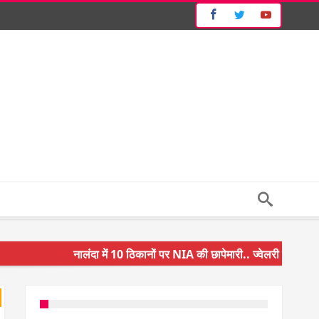
नालंदा में 10 ठिकानों पर NIA की छापेमारी.. ज्वेलरी शॉप और गन 
किसान के बेटे ने किया कमाल.. 3 करोड़ का पैकेज
अंचल पदाधिकारी (CO) बर्खास्त.. फर्जीवाड़ा कर पाई थी नौकरी.. 