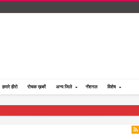
हमारे हीरो
रोचक ख़बरें
अन्य जिले
नॅशनल
विशेष