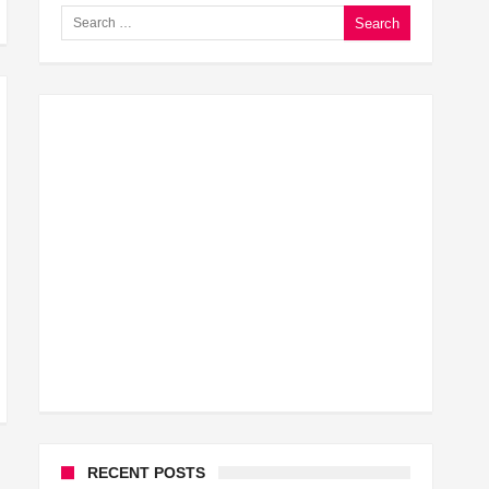
Search for:
घूसखोर अफसरों पर एक्शन.. दो-दो अफसर घूस लेते गिरफ्तार
बिहार में एक और सिक्स लेन की मंजूरी.. जानिए किन-किन जिलों से 
क्रिकेटर ईशान किशन की शादी फिक्स, गर्लफ्रेंड से होगी शादी.. ईशान 
बिहारवासियों के लिए खुशखबरी.. बिहटा से भी बड़ा बनेगा एयरपोर्ट ..
साइबर ठगी गिरोह का भंडोफोड़.. 5 बदमाश गिरफ्तार.. कहीं आप भी तो
बिहार सरकार का बड़ा फैसला, ऑटो-बस में अश्लील गाने बजाया तो
नालंदा में विजिलेंस की बड़ी कार्रवाई, घूसखोर अफसर गिरफ्तार.. जा
RECENT POSTS