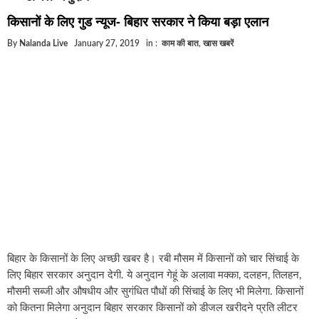
घूसखोर अफसरों पर एक्शन.. दो-दो अफसर घूस लेते गिरफ्त
किसानों के लिए गुड न्यूज- बिहार सरकार ने किया बड़ा एलान
बिहार में एक और सिक्स लेन की मंजूरी.. जानिए किन-किन जि
By
Nalanda Live
January 27, 2019
in :
काम की बात
,
खास खबरें
क्रिकेटर ईशान किशन की शादी फिक्स, गर्लफ्रेंड से होगी शादी
बिहारवासियों के लिए खुशखबरी.. बिहटा से भी बड़ा बनेगा एयर
साइबर ठगी गिरोह का भंडोफोड़.. 5 बदमाश गिरफ्तार.. कहीं आ
बिहार सरकार का बड़ा फैसला, ऑटो-बस में अश्लील गाने बज
नालंदा में विजिलेंस की बड़ी कार्रवाई, घूसखोर अफसर गिरफ्त
बिहार के किसानों के लिए अच्छी खबर है। रबी मौसम में किसानों को चार सिंचाई के
लिए बिहार सरकार अनुदान देगी. ये अनुदान गेहूं के अलावा मक्का, दलहन, तिलहन,
मौसमी सब्जी और औषधीय और सुगंधित पौधों की सिंचाई के लिए भी मिलेगा. किसानों
को कितना मिलेगा अनुदान बिहार सरकार किसानों को डीजल खरीदने प्रति लीटर