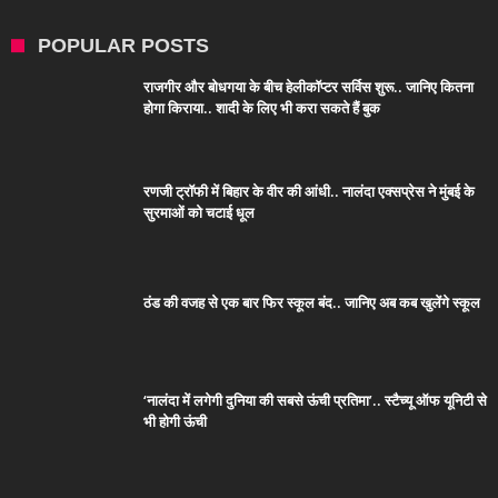
POPULAR POSTS
राजगीर और बोधगया के बीच हेलीकॉप्टर सर्विस शुरू.. जानिए कितना
होगा किराया.. शादी के लिए भी करा सकते हैं बुक
रणजी ट्रॉफी में बिहार के वीर की आंधी.. नालंदा एक्सप्रेस ने मुंबई के
सुरमाओं को चटाई धूल
ठंड की वजह से एक बार फिर स्कूल बंद.. जानिए अब कब खुलेंगे स्कूल
‘नालंदा में लगेगी दुनिया की सबसे ऊंची प्रतिमा’.. स्टैच्यू ऑफ यूनिटी से
भी होगी ऊंची