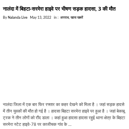
घूसखोर अफसरों पर एक्शन.. दो-दो अफसर घूस लेते गिरफ्तार
नालंदा में बिहटा-सरमेरा हाइवे पर भीषण सड़क हादसा, 3 की मौत
बिहार में एक और सिक्स लेन की मंजूरी.. जानिए किन-किन जिलो
By
Nalanda Live
May 13, 2022
in :
अपराध
,
खास खबरें
क्रिकेटर ईशान किशन की शादी फिक्स, गर्लफ्रेंड से होगी शादी..
बिहारवासियों के लिए खुशखबरी.. बिहटा से भी बड़ा बनेगा एयरपो
साइबर ठगी गिरोह का भंडोफोड़.. 5 बदमाश गिरफ्तार.. कहीं आप
बिहार सरकार का बड़ा फैसला, ऑटो-बस में अश्लील गाने बजा
नालंदा में विजिलेंस की बड़ी कार्रवाई, घूसखोर अफसर गिरफ्ता
नालंदा जिला में एक बार फिर रफ्तार का कहर देखने को मिला है । जहां सड़क हादसे
में तीन युवकों की मौत हो गई है । हादसा बिहटा सरमेरा हाइवे पर हुआ है । जहां बेकाबू
ट्रक ने तीन लोगों को रौंद डाला । कहां हुआ हादसा हादसा रहुई थाना क्षेत्र के बिहटा
सरमेरा स्टेट हाइवे-78 पर काजीचक गांव के …