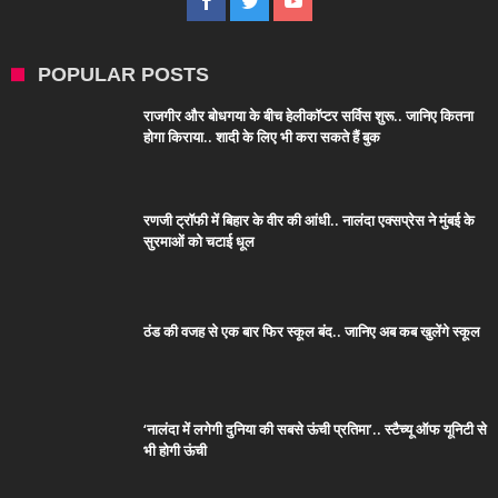
POPULAR POSTS
राजगीर और बोधगया के बीच हेलीकॉप्टर सर्विस शुरू.. जानिए कितना
होगा किराया.. शादी के लिए भी करा सकते हैं बुक
रणजी ट्रॉफी में बिहार के वीर की आंधी.. नालंदा एक्सप्रेस ने मुंबई के
सुरमाओं को चटाई धूल
ठंड की वजह से एक बार फिर स्कूल बंद.. जानिए अब कब खुलेंगे स्कूल
‘नालंदा में लगेगी दुनिया की सबसे ऊंची प्रतिमा’.. स्टैच्यू ऑफ यूनिटी से
भी होगी ऊंची