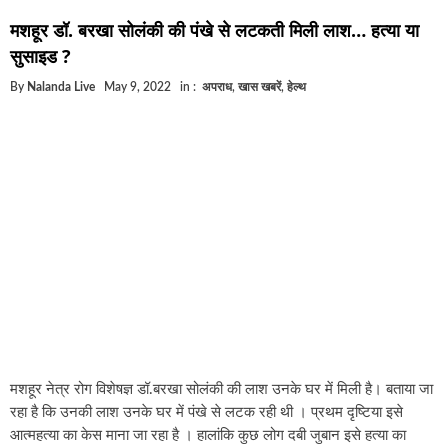
घूसखोर अफसरों पर एक्शन.. दो-दो अफसर घूस लेते गिरफ्त
मशहूर डॉ. बरखा सोलंकी की पंखे से लटकती मिली लाश… हत्या या
बिहार में एक और सिक्स लेन की मंजूरी.. जानिए किन-किन जि
सुसाइड ?
क्रिकेटर ईशान किशन की शादी फिक्स, गर्लफ्रेंड से होगी शादी
By
Nalanda Live
May 9, 2022
in :
अपराध
,
खास खबरें
,
हेल्थ
बिहारवासियों के लिए खुशखबरी.. बिहटा से भी बड़ा बनेगा एयर
साइबर ठगी गिरोह का भंडोफोड़.. 5 बदमाश गिरफ्तार.. कहीं 
बिहार सरकार का बड़ा फैसला, ऑटो-बस में अश्लील गाने ब
नालंदा में विजिलेंस की बड़ी कार्रवाई, घूसखोर अफसर गिरफ्
मशहूर नेत्र रोग विशेषज्ञ डॉ.बरखा सोलंकी की लाश उनके घर में मिली है। बताया जा
रहा है कि उनकी लाश उनके घर में पंखे से लटक रही थी । प्रथम दृष्टिया इसे
आत्महत्या का केस माना जा रहा है । हालांकि कुछ लोग दबी जुबान इसे हत्या का