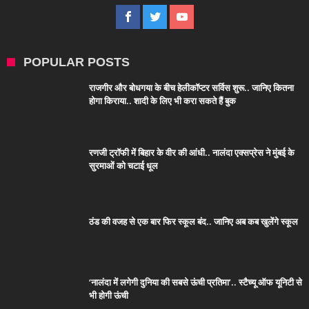
POPULAR POSTS
राजगीर और बोधगया के बीच हेलीकॉप्टर सर्विस शुरू.. जानिए कितना
होगा किराया.. शादी के लिए भी करा सकते हैं बुक
रणजी ट्रॉफी में बिहार के वीर की आंधी.. नालंदा एक्सप्रेस ने मुंबई के
सुरमाओं को चटाई धूल
ठंड की वजह से एक बार फिर स्कूल बंद.. जानिए अब कब खुलेंगे स्कूल
‘नालंदा में लगेगी दुनिया की सबसे ऊंची प्रतिमा’.. स्टैच्यू ऑफ यूनिटी से
भी होगी ऊंची