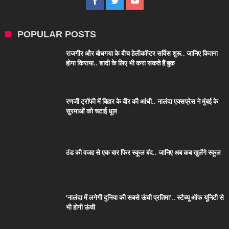
POPULAR POSTS
राजगीर और बोधगया के बीच हेलीकॉप्टर सर्विस शुरू.. जानिए कितना
होगा किराया.. शादी के लिए भी करा सकते हैं बुक
रणजी ट्रॉफी में बिहार के वीर की आंधी.. नालंदा एक्सप्रेस ने मुंबई के
सुरमाओं को चटाई धूल
ठंड की वजह से एक बार फिर स्कूल बंद.. जानिए अब कब खुलेंगे स्कूल
‘नालंदा में लगेगी दुनिया की सबसे ऊंची प्रतिमा’.. स्टैच्यू ऑफ यूनिटी से
भी होगी ऊंची