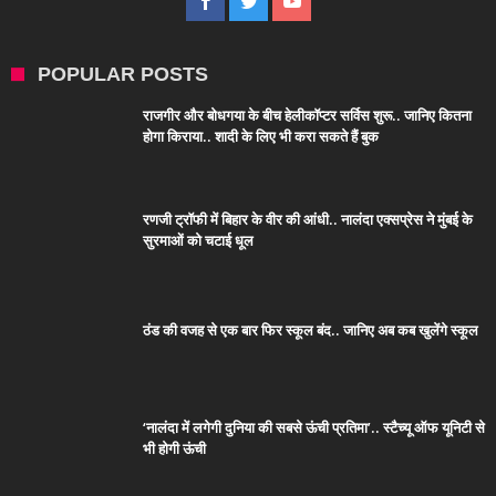
POPULAR POSTS
राजगीर और बोधगया के बीच हेलीकॉप्टर सर्विस शुरू.. जानिए कितना
होगा किराया.. शादी के लिए भी करा सकते हैं बुक
रणजी ट्रॉफी में बिहार के वीर की आंधी.. नालंदा एक्सप्रेस ने मुंबई के
सुरमाओं को चटाई धूल
ठंड की वजह से एक बार फिर स्कूल बंद.. जानिए अब कब खुलेंगे स्कूल
‘नालंदा में लगेगी दुनिया की सबसे ऊंची प्रतिमा’.. स्टैच्यू ऑफ यूनिटी से
भी होगी ऊंची