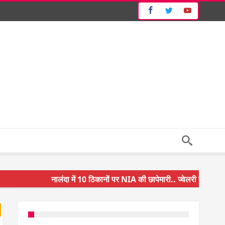
नालंदा में 10 ठिकानों पर NIA की छापेमारी.. ज्वेलरी शॉप और गन 
किसान के बेटे ने किया कमाल.. 3 करोड़ का पैकेज
अंचल पदाधिकारी (CO) बर्खास्त.. फर्जीवाड़ा कर पाई थी नौकरी.. ज