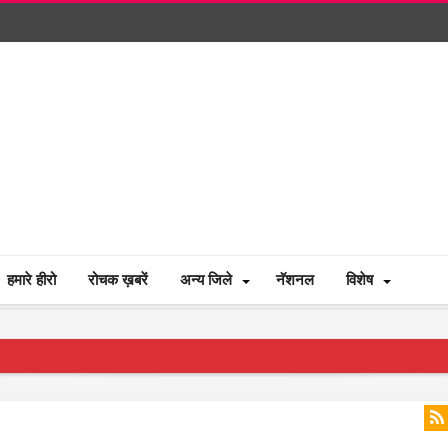
हमारे हीरो
रोचक ख़बरें
अन्य जिले
नॅशनल
विशेष