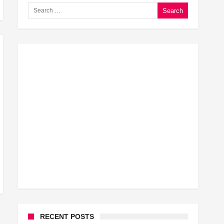
Search for:
घूसखोर अफसरों पर एक्शन.. दो-दो अफसर घूस लेते गिरफ्तार
बिहार में एक और सिक्स लेन की मंजूरी.. जानिए किन-किन जिलों से ग
क्रिकेटर ईशान किशन की शादी फिक्स, गर्लफ्रेंड से होगी शादी.. ईशान 
बिहारवासियों के लिए खुशखबरी.. बिहटा से भी बड़ा बनेगा एयरपोर्ट ..
साइबर ठगी गिरोह का भंडोफोड़.. 5 बदमाश गिरफ्तार.. कहीं आप भी तो
बिहार सरकार का बड़ा फैसला, ऑटो-बस में अश्लील गाने बजाया तो.
नालंदा में विजिलेंस की बड़ी कार्रवाई, घूसखोर अफसर गिरफ्तार.. जा
RECENT POSTS