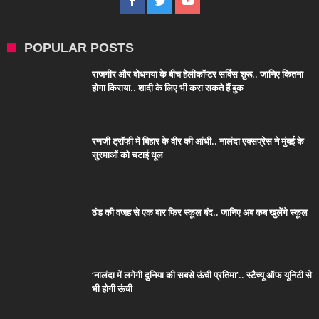
POPULAR POSTS
राजगीर और बोधगया के बीच हेलीकॉप्टर सर्विस शुरू.. जानिए कितना
होगा किराया.. शादी के लिए भी करा सकते हैं बुक
रणजी ट्रॉफी में बिहार के वीर की आंधी.. नालंदा एक्सप्रेस ने मुंबई के
सुरमाओं को चटाई धूल
ठंड की वजह से एक बार फिर स्कूल बंद.. जानिए अब कब खुलेंगे स्कूल
‘नालंदा में लगेगी दुनिया की सबसे ऊंची प्रतिमा’.. स्टैच्यू ऑफ यूनिटी से
भी होगी ऊंची