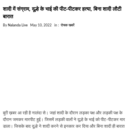
घूसखोर अफसरों पर एक्शन.. दो-दो अफसर घूस लेते गिरफ्ता
शादी में संग्राम, दूल्हे के भाई की पीट-पीटकर हत्या, बिना शादी लौटी
बिहार में एक और सिक्स लेन की मंजूरी.. जानिए किन-किन जिल
बारात
क्रिकेटर ईशान किशन की शादी फिक्स, गर्लफ्रेंड से होगी शादी.
By
Nalanda Live
May 10, 2022
in :
रोचक खबरें
बिहारवासियों के लिए खुशखबरी.. बिहटा से भी बड़ा बनेगा एयरप
साइबर ठगी गिरोह का भंडोफोड़.. 5 बदमाश गिरफ्तार.. कहीं आ
बिहार सरकार का बड़ा फैसला, ऑटो-बस में अश्लील गाने बज
नालंदा में विजिलेंस की बड़ी कार्रवाई, घूसखोर अफसर गिरफ्त
बुरी ख़बर आ रही है नालंदा से। जहां शादी के दौरान लड़का पक्ष और लड़की पक्ष के
दौरान जमकर मारपीट हुई। जिसमें लड़की वालों ने दूल्हे के भाई को पीट-पीटकर मार
डाला। जिसके बाद दूल्हे ने शादी करने से इनकार कर दिया और बिना शादी ही बारात