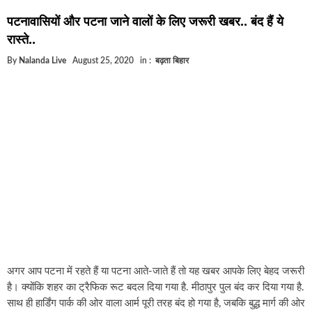
घूसखोर अफसरों पर एक्शन.. दो-दो अफसर घूस लेते गिरफ्तार
पटनावासियों और पटना जाने वालों के लिए जरूरी खबर.. बंद हैं ये
बिहार में एक और सिक्स लेन की मंजूरी.. जानिए किन-किन जिलों स
रास्ते..
क्रिकेटर ईशान किशन की शादी फिक्स, गर्लफ्रेंड से होगी शादी.. ईश
By
Nalanda Live
August 25, 2020
in :
बढ़ता बिहार
बिहारवासियों के लिए खुशखबरी.. बिहटा से भी बड़ा बनेगा एयरपोर्ट
साइबर ठगी गिरोह का भंडोफोड़.. 5 बदमाश गिरफ्तार.. कहीं आप भी
बिहार सरकार का बड़ा फैसला, ऑटो-बस में अश्लील गाने बजाया 
नालंदा में विजिलेंस की बड़ी कार्रवाई, घूसखोर अफसर गिरफ्तार..
अगर आप पटना में रहते हैं या पटना आते-जाते हैं तो यह खबर आपके लिए बेहद जरूरी
है। क्योंकि शहर का ट्रैफिक रूट बदल दिया गया है. मीठापुर पुल बंद कर दिया गया है.
साथ ही हार्डिंग पार्क की ओर वाला आर्म पूरी तरह बंद हो गया है, जबकि बुद्ध मार्ग की ओर