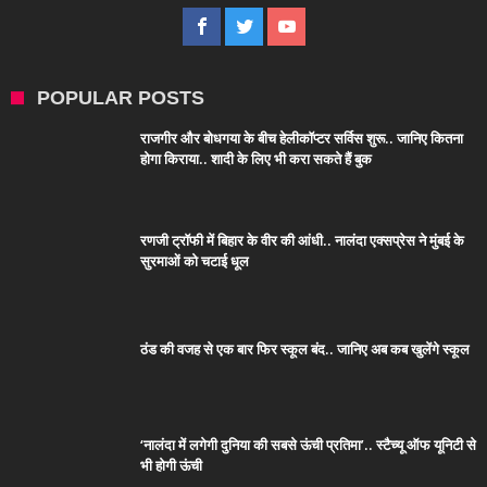
POPULAR POSTS
राजगीर और बोधगया के बीच हेलीकॉप्टर सर्विस शुरू.. जानिए कितना
होगा किराया.. शादी के लिए भी करा सकते हैं बुक
रणजी ट्रॉफी में बिहार के वीर की आंधी.. नालंदा एक्सप्रेस ने मुंबई के
सुरमाओं को चटाई धूल
ठंड की वजह से एक बार फिर स्कूल बंद.. जानिए अब कब खुलेंगे स्कूल
‘नालंदा में लगेगी दुनिया की सबसे ऊंची प्रतिमा’.. स्टैच्यू ऑफ यूनिटी से
भी होगी ऊंची