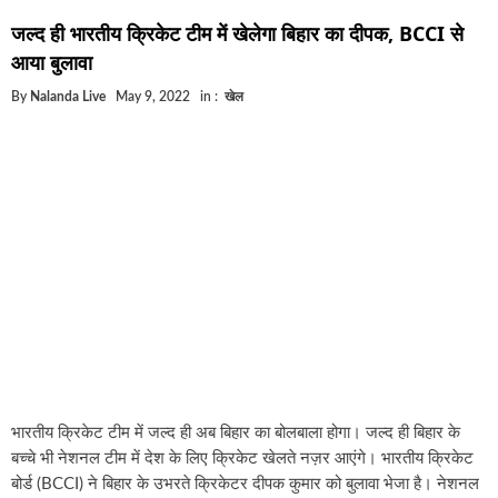
घूसखोर अफसरों पर एक्शन.. दो-दो अफसर घूस लेते गिरफ्ता
जल्द ही भारतीय क्रिकेट टीम में खेलेगा बिहार का दीपक, BCCI से
बिहार में एक और सिक्स लेन की मंजूरी.. जानिए किन-किन जिल
आया बुलावा
क्रिकेटर ईशान किशन की शादी फिक्स, गर्लफ्रेंड से होगी शादी.
By
Nalanda Live
May 9, 2022
in :
खेल
बिहारवासियों के लिए खुशखबरी.. बिहटा से भी बड़ा बनेगा एयरप
साइबर ठगी गिरोह का भंडोफोड़.. 5 बदमाश गिरफ्तार.. कहीं आ
बिहार सरकार का बड़ा फैसला, ऑटो-बस में अश्लील गाने बज
नालंदा में विजिलेंस की बड़ी कार्रवाई, घूसखोर अफसर गिरफ्त
भारतीय क्रिकेट टीम में जल्द ही अब बिहार का बोलबाला होगा। जल्द ही बिहार के
बच्चे भी नेशनल टीम में देश के लिए क्रिकेट खेलते नज़र आएंगे। भारतीय क्रिकेट
बोर्ड (BCCI) ने बिहार के उभरते क्रिकेटर दीपक कुमार को बुलावा भेजा है। नेशनल