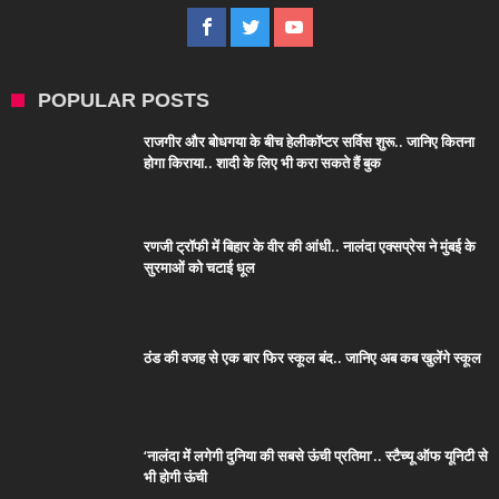
POPULAR POSTS
राजगीर और बोधगया के बीच हेलीकॉप्टर सर्विस शुरू.. जानिए कितना
होगा किराया.. शादी के लिए भी करा सकते हैं बुक
रणजी ट्रॉफी में बिहार के वीर की आंधी.. नालंदा एक्सप्रेस ने मुंबई के
सुरमाओं को चटाई धूल
ठंड की वजह से एक बार फिर स्कूल बंद.. जानिए अब कब खुलेंगे स्कूल
‘नालंदा में लगेगी दुनिया की सबसे ऊंची प्रतिमा’.. स्टैच्यू ऑफ यूनिटी से
भी होगी ऊंची