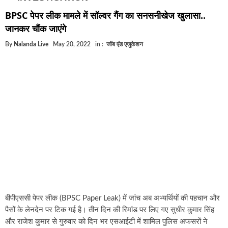
घूसखोर अफसरों पर एक्शन.. दो-दो अफसर घूस लेते गिरफ्ता
BPSC पेपर लीक मामले में सॉल्वर गैंग का सनसनीखेज खुलासा..
बिहार में एक और सिक्स लेन की मंजूरी.. जानिए किन-किन जिल
जानकर चौंक जाएंगे
क्रिकेटर ईशान किशन की शादी फिक्स, गर्लफ्रेंड से होगी शादी.
By
Nalanda Live
May 20, 2022
in :
जॉब एंड एजुकेशन
बिहारवासियों के लिए खुशखबरी.. बिहटा से भी बड़ा बनेगा एयरप
साइबर ठगी गिरोह का भंडोफोड़.. 5 बदमाश गिरफ्तार.. कहीं आ
बिहार सरकार का बड़ा फैसला, ऑटो-बस में अश्लील गाने बज
नालंदा में विजिलेंस की बड़ी कार्रवाई, घूसखोर अफसर गिरफ्त
बीपीएससी पेपर लीक (BPSC Paper Leak) में जांच अब अभ्यर्थियों की पहचान और
पैसों के लेनदेन पर टिक गई है। तीन दिन की रिमांड पर लिए गए सुधीर कुमार सिंह
और राजेश कुमार से गुरुवार को दिन भर एसआईटी में शामिल पुलिस अफसरों ने