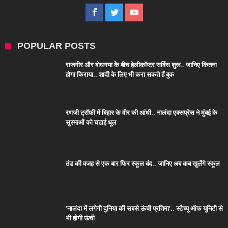
POPULAR POSTS
राजगीर और बोधगया के बीच हेलीकॉप्टर सर्विस शुरू.. जानिए कितना
होगा किराया.. शादी के लिए भी करा सकते हैं बुक
रणजी ट्रॉफी में बिहार के वीर की आंधी.. नालंदा एक्सप्रेस ने मुंबई के
सुरमाओं को चटाई धूल
ठंड की वजह से एक बार फिर स्कूल बंद.. जानिए अब कब खुलेंगे स्कूल
‘नालंदा में लगेगी दुनिया की सबसे ऊंची प्रतिमा’.. स्टैच्यू ऑफ यूनिटी से
भी होगी ऊंची