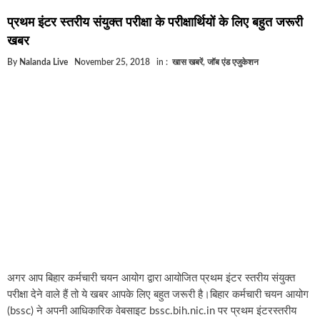
घूसखोर अफसरों पर एक्शन.. दो-दो अफसर घूस लेते गिरफ्ता
प्रथम इंटर स्तरीय संयुक्त परीक्षा के परीक्षार्थियों के लिए बहुत जरूरी
बिहार में एक और सिक्स लेन की मंजूरी.. जानिए किन-किन जिल
खबर
क्रिकेटर ईशान किशन की शादी फिक्स, गर्लफ्रेंड से होगी शादी.
By
Nalanda Live
November 25, 2018
in :
खास खबरें
,
जॉब एंड एजुकेशन
बिहारवासियों के लिए खुशखबरी.. बिहटा से भी बड़ा बनेगा एयरप
साइबर ठगी गिरोह का भंडोफोड़.. 5 बदमाश गिरफ्तार.. कहीं आ
बिहार सरकार का बड़ा फैसला, ऑटो-बस में अश्लील गाने बज
नालंदा में विजिलेंस की बड़ी कार्रवाई, घूसखोर अफसर गिरफ्त
अगर आप बिहार कर्मचारी चयन आयोग द्वारा आयोजित प्रथम इंटर स्तरीय संयुक्त
परीक्षा देने वाले हैं तो ये खबर आपके लिए बहुत जरूरी है।बिहार कर्मचारी चयन आयोग
(bssc) ने अपनी आधिकारिक वेबसाइट bssc.bih.nic.in पर प्रथम इंटरस्तरीय