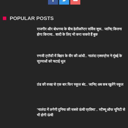
POPULAR POSTS
राजगीर और बोधगया के बीच हेलीकॉप्टर सर्विस शुरू.. जानिए कितना
होगा किराया.. शादी के लिए भी करा सकते हैं बुक
रणजी ट्रॉफी में बिहार के वीर की आंधी.. नालंदा एक्सप्रेस ने मुंबई के
सुरमाओं को चटाई धूल
ठंड की वजह से एक बार फिर स्कूल बंद.. जानिए अब कब खुलेंगे स्कूल
‘नालंदा में लगेगी दुनिया की सबसे ऊंची प्रतिमा’.. स्टैच्यू ऑफ यूनिटी से
भी होगी ऊंची