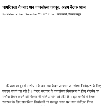
घूसखोर अफसरों पर एक्शन.. दो-दो अफसर घूस लेते गिरफ्तार
नागरिकता के बाद अब जनसंख्या कानून, अहम बैठक आज
बिहार में एक और सिक्स लेन की मंजूरी.. जानिए किन-किन जिलो
By
Nalanda Live
December 20, 2019
in :
खास खबरें
,
नॅशनल न्यूज़
क्रिकेटर ईशान किशन की शादी फिक्स, गर्लफ्रेंड से होगी शादी..
बिहारवासियों के लिए खुशखबरी.. बिहटा से भी बड़ा बनेगा एयरपो
साइबर ठगी गिरोह का भंडोफोड़.. 5 बदमाश गिरफ्तार.. कहीं आप
बिहार सरकार का बड़ा फैसला, ऑटो-बस में अश्लील गाने बजा
नालंदा में विजिलेंस की बड़ी कार्रवाई, घूसखोर अफसर गिरफ्ता
नागरिकता कानून में संशोधन के बाद अब केंद्र सरकार जनसंख्या नियंत्रण के लिए
कानून बनाने जा रही है । केंद्र सरकार ने जनसंख्या नियंत्रण के लिए रोडमैप का
मसौदा तैयार करने की जिम्मेदारी नीति आयोग को सौंपी है । इस मसौदे में बेहतर
स्वास्थ्य के लिए सामाजिक निर्धारकों को मजबूत करने पर ध्यान केंद्रित किया