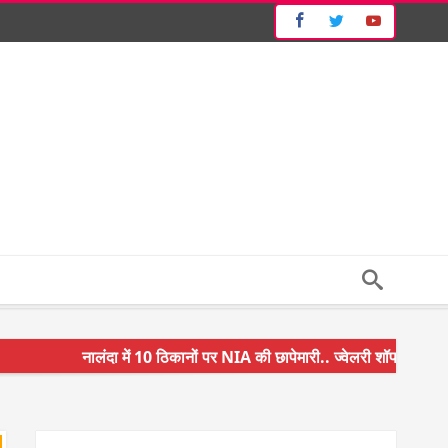
नालंदा में 10 ठिकानों पर NIA की छापेमारी.. ज्वेलरी शॉप और गन हाउस पर
किसान के बेटे ने किया कमाल.. 3 करोड़ का पैकेज
अंचल पदाधिकारी (CO) बर्खास्त.. फर्जीवाड़ा कर पाई थी नौकरी.. जानिए प