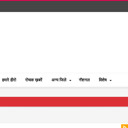
हमारे हीरो
रोचक ख़बरें
अन्य जिले
नॅशनल
विशेष