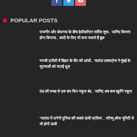
POPULAR POSTS
राजगीर और बोधगया के बीच हेलीकॉप्टर सर्विस शुरू.. जानिए कितना
होगा किराया.. शादी के लिए भी करा सकते हैं बुक
रणजी ट्रॉफी में बिहार के वीर की आंधी.. नालंदा एक्सप्रेस ने मुंबई के
सुरमाओं को चटाई धूल
ठंड की वजह से एक बार फिर स्कूल बंद.. जानिए अब कब खुलेंगे स्कूल
‘नालंदा में लगेगी दुनिया की सबसे ऊंची प्रतिमा’.. स्टैच्यू ऑफ यूनिटी से
भी होगी ऊंची