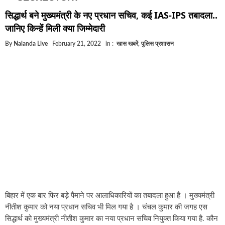
घूसखोर अफसरों पर एक्शन.. दो-दो अफसर घूस लेते गिरफ्त
सिद्धार्थ बने मुख्यमंत्री के नए प्रधान सचिव, कई IAS-IPS तबादला..
बिहार में एक और सिक्स लेन की मंजूरी.. जानिए किन-किन जि
जानिए किन्हें मिली क्या जिम्मेदारी
क्रिकेटर ईशान किशन की शादी फिक्स, गर्लफ्रेंड से होगी शादी
By
Nalanda Live
February 21, 2022
in :
खास खबरें
,
पुलिस प्रशासन
बिहारवासियों के लिए खुशखबरी.. बिहटा से भी बड़ा बनेगा एयर
साइबर ठगी गिरोह का भंडोफोड़.. 5 बदमाश गिरफ्तार.. कहीं आ
बिहार सरकार का बड़ा फैसला, ऑटो-बस में अश्लील गाने बज
नालंदा में विजिलेंस की बड़ी कार्रवाई, घूसखोर अफसर गिरफ्त
बिहार में एक बार फिर बड़े पैमाने पर आलाधिकारियों का तबादला हुआ है । मुख्यमंत्री
नीतीश कुमार को नया प्रधान सचिव भी मिल गया है । चंचल कुमार की जगह एस
सिद्धार्थ को मुख्यमंत्री नीतीश कुमार का नया प्रधान सचिव नियुक्त किया गया है. कौन