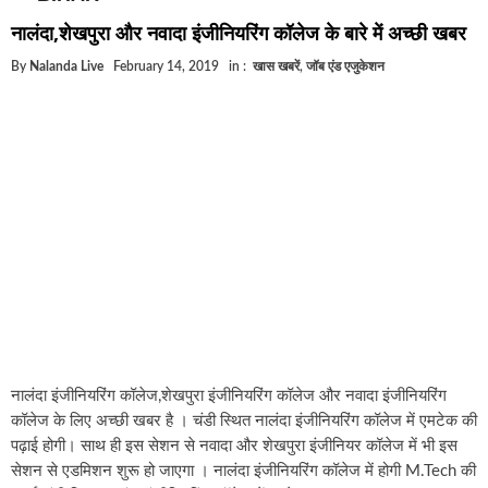
घूसखोर अफसरों पर एक्शन.. दो-दो अफसर घूस लेते गिरफ्ता
नालंदा,शेखपुरा और नवादा इंजीनियरिंग कॉलेज के बारे में अच्छी खबर
बिहार में एक और सिक्स लेन की मंजूरी.. जानिए किन-किन जिल
By
Nalanda Live
February 14, 2019
in :
खास खबरें
,
जॉब एंड एजुकेशन
क्रिकेटर ईशान किशन की शादी फिक्स, गर्लफ्रेंड से होगी शादी.
बिहारवासियों के लिए खुशखबरी.. बिहटा से भी बड़ा बनेगा एयरप
साइबर ठगी गिरोह का भंडोफोड़.. 5 बदमाश गिरफ्तार.. कहीं आ
बिहार सरकार का बड़ा फैसला, ऑटो-बस में अश्लील गाने बजा
नालंदा में विजिलेंस की बड़ी कार्रवाई, घूसखोर अफसर गिरफ्त
नालंदा इंजीनियरिंग कॉलेज,शेखपुरा इंजीनियरिंग कॉलेज और नवादा इंजीनियरिंग
कॉलेज के लिए अच्छी खबर है । चंडी स्थित नालंदा इंजीनियरिंग कॉलेज में एमटेक की
पढ़ाई होगी। साथ ही इस सेशन से नवादा और शेखपुरा इंजीनियर कॉलेज में भी इस
सेशन से एडमिशन शुरू हो जाएगा । नालंदा इंजीनियरिंग कॉलेज में होगी M.Tech की