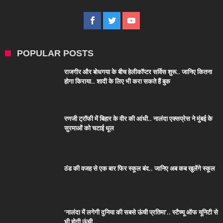
POPULAR POSTS
राजगीर और बोधगया के बीच हेलीकॉप्टर सर्विस शुरू.. जानिए कितना
होगा किराया.. शादी के लिए भी करा सकते हैं बुक
रणजी ट्रॉफी में बिहार के वीर की आंधी.. नालंदा एक्सप्रेस ने मुंबई के
सुरमाओं को चटाई धूल
ठंड की वजह से एक बार फिर स्कूल बंद.. जानिए अब कब खुलेंगे स्कूल
‘नालंदा में लगेगी दुनिया की सबसे ऊंची प्रतिमा’.. स्टैच्यू ऑफ यूनिटी से
भी होगी ऊंची