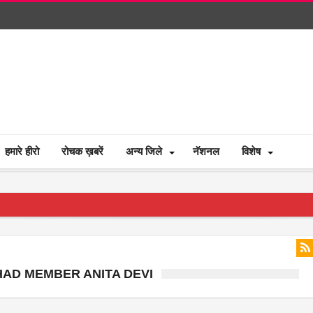
हमारे हीरो
रोचक ख़बरें
अन्य जिले
नॅशनल
विशेष
HAD MEMBER ANITA DEVI