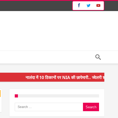
नालंदा में 10 ठिकानों पर NIA की छापेमारी.. ज्वेलरी शॉप और गन ह
किसान के बेटे ने किया कमाल.. 3 करोड़ का पैकेज
अंचल पदाधिकारी (CO) बर्खास्त.. फर्जीवाड़ा कर पाई थी नौकरी.. ज
Search for:
घूसखोर अफसरों पर एक्शन.. दो-दो अफसर घूस लेते गिरफ्तार
बिहार में एक और सिक्स लेन की मंजूरी.. जानिए किन-किन जिलों से ग