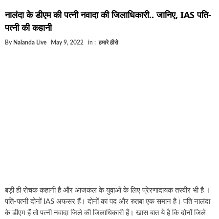
घूसखोर अफसरों पर एक्शन.. दो-दो अफसर घूस लेते गिरफ्ता
नालंदा के डीएम की पत्नी नवादा की जिलाधिकारी.. जानिए, IAS पति-
बिहार में एक और सिक्स लेन की मंजूरी.. जानिए किन-किन जिल
पत्नी की कहानी
क्रिकेटर ईशान किशन की शादी फिक्स, गर्लफ्रेंड से होगी शादी.
By
Nalanda Live
May 9, 2022
in :
हमारे हीरो
बिहारवासियों के लिए खुशखबरी.. बिहटा से भी बड़ा बनेगा एयरप
साइबर ठगी गिरोह का भंडोफोड़.. 5 बदमाश गिरफ्तार.. कहीं आ
बिहार सरकार का बड़ा फैसला, ऑटो-बस में अश्लील गाने बज
नालंदा में विजिलेंस की बड़ी कार्रवाई, घूसखोर अफसर गिरफ्त
बड़ी ही रोचक कहानी है और आजकल के युवाओं के लिए प्रेरणादायक तस्वीर भी है ।
पति-पत्नी दोनों IAS अफसर हैं। दोनों का पद और रुतबा एक समान है। पति नालंदा
के डीएम हैं तो पत्नी नवादा जिले की जिलाधिकारी हैं। खास बात ये है कि दोनों जिले