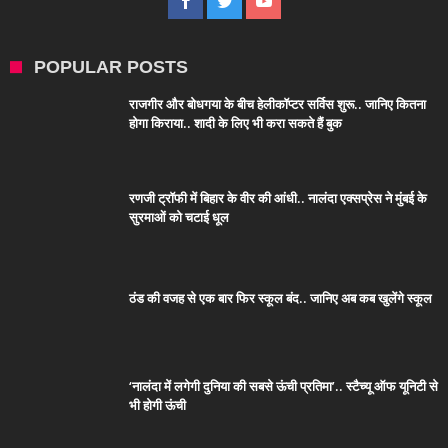
POPULAR POSTS
राजगीर और बोधगया के बीच हेलीकॉप्टर सर्विस शुरू.. जानिए कितना
होगा किराया.. शादी के लिए भी करा सकते हैं बुक
रणजी ट्रॉफी में बिहार के वीर की आंधी.. नालंदा एक्सप्रेस ने मुंबई के
सुरमाओं को चटाई धूल
ठंड की वजह से एक बार फिर स्कूल बंद.. जानिए अब कब खुलेंगे स्कूल
‘नालंदा में लगेगी दुनिया की सबसे ऊंची प्रतिमा’.. स्टैच्यू ऑफ यूनिटी से
भी होगी ऊंची