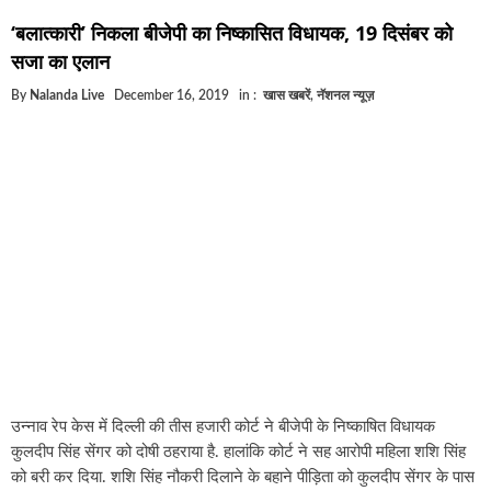
घूसखोर अफसरों पर एक्शन.. दो-दो अफसर घूस लेते गिरफ्ता
‘बलात्कारी’ निकला बीजेपी का निष्कासित विधायक, 19 दिसंबर को
बिहार में एक और सिक्स लेन की मंजूरी.. जानिए किन-किन जिल
सजा का एलान
क्रिकेटर ईशान किशन की शादी फिक्स, गर्लफ्रेंड से होगी शादी.
By
Nalanda Live
December 16, 2019
in :
खास खबरें
,
नॅशनल न्यूज़
बिहारवासियों के लिए खुशखबरी.. बिहटा से भी बड़ा बनेगा एयरप
साइबर ठगी गिरोह का भंडोफोड़.. 5 बदमाश गिरफ्तार.. कहीं आ
बिहार सरकार का बड़ा फैसला, ऑटो-बस में अश्लील गाने बज
नालंदा में विजिलेंस की बड़ी कार्रवाई, घूसखोर अफसर गिरफ्त
उन्नाव रेप केस में दिल्ली की तीस हजारी कोर्ट ने बीजेपी के निष्काषित विधायक
कुलदीप सिंह सेंगर को दोषी ठहराया है. हालांकि कोर्ट ने सह आरोपी महिला शशि सिंह
को बरी कर दिया. शशि सिंह नौकरी दिलाने के बहाने पीड़िता को कुलदीप सेंगर के पास