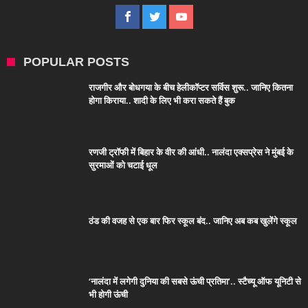
POPULAR POSTS
राजगीर और बोधगया के बीच हेलीकॉप्टर सर्विस शुरू.. जानिए कितना
होगा किराया.. शादी के लिए भी करा सकते हैं बुक
रणजी ट्रॉफी में बिहार के वीर की आंधी.. नालंदा एक्सप्रेस ने मुंबई के
सुरमाओं को चटाई धूल
ठंड की वजह से एक बार फिर स्कूल बंद.. जानिए अब कब खुलेंगे स्कूल
‘नालंदा में लगेगी दुनिया की सबसे ऊंची प्रतिमा’.. स्टैच्यू ऑफ यूनिटी से
भी होगी ऊंची