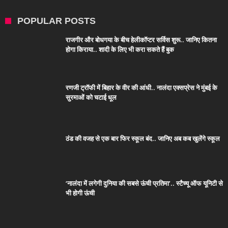
POPULAR POSTS
राजगीर और बोधगया के बीच हेलीकॉप्टर सर्विस शुरू.. जानिए कितना
होगा किराया.. शादी के लिए भी करा सकते हैं बुक
रणजी ट्रॉफी में बिहार के वीर की आंधी.. नालंदा एक्सप्रेस ने मुंबई के
सुरमाओं को चटाई धूल
ठंड की वजह से एक बार फिर स्कूल बंद.. जानिए अब कब खुलेंगे स्कूल
‘नालंदा में लगेगी दुनिया की सबसे ऊंची प्रतिमा’.. स्टैच्यू ऑफ यूनिटी से
भी होगी ऊंची