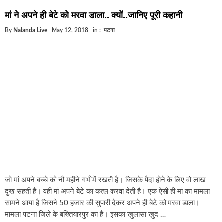
घूसखोर अफसरों पर एक्शन.. दो-दो अफसर घूस लेते गिरफ्त
मां ने अपने ही बेटे को मरवा डाला.. क्यों..जानिए पूरी कहानी
बिहार में एक और सिक्स लेन की मंजूरी.. जानिए किन-किन जि
By
Nalanda Live
May 12, 2018
in :
पटना
क्रिकेटर ईशान किशन की शादी फिक्स, गर्लफ्रेंड से होगी शादी
बिहारवासियों के लिए खुशखबरी.. बिहटा से भी बड़ा बनेगा एयर
साइबर ठगी गिरोह का भंडोफोड़.. 5 बदमाश गिरफ्तार.. कहीं 
बिहार सरकार का बड़ा फैसला, ऑटो-बस में अश्लील गाने ब
नालंदा में विजिलेंस की बड़ी कार्रवाई, घूसखोर अफसर गिरफ्
जो मां अपने बच्चे को नौ महीने गर्भ ेमें रखती है। जिसके पैदा होने के लिए वो लाख
दुख सहती है। वही मां अपने बेटे का कत्ल करवा देती है। एक ऐसी ही मां का मामला
सामने आया है जिसने 50 हजार की सुपारी देकर अपने ही बेटे को मरवा डाला।
मामला पटना जिले के बख्तियारपुर का है। इसका खुलासा खुद …