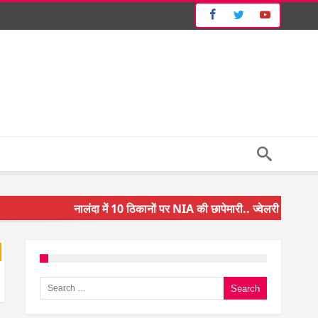
नालंदा में 10 ठिकानों पर NIA की छापेमारी.. ज्वेलरी शॉप और गन 
किसान के बेटे ने किया कमाल.. 3 करोड़ का पैकेज
अंचल पदाधिकारी (CO) बर्खास्त.. फर्जीवाड़ा कर पाई थी नौकरी.. 
Search for:
घूसखोर अफसरों पर एक्शन.. दो-दो अफसर घूस लेते गिरफ्तार
बिहार में एक और सिक्स लेन की मंजूरी.. जानिए किन-किन जिलों से 