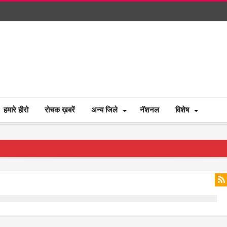
हमारे हीरो
रोचक ख़बरें
अन्य जिले
नॅशनल
विशेष