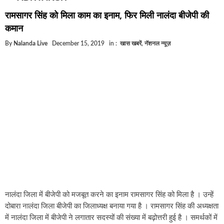
घूसखोर अफसरों पर एक्शन.. दो-दो अफसर घूस लेते गिरफ्त
रामसागर सिंह को मिला काम का इनाम, फिर मिली नालंदा बीजेपी की
बिहार में एक और सिक्स लेन की मंजूरी.. जानिए किन-किन जि
कमान
क्रिकेटर ईशान किशन की शादी फिक्स, गर्लफ्रेंड से होगी शादी
By
Nalanda Live
December 15, 2019
in :
खास खबरें
,
नॅशनल न्यूज़
बिहारवासियों के लिए खुशखबरी.. बिहटा से भी बड़ा बनेगा एयर
साइबर ठगी गिरोह का भंडोफोड़.. 5 बदमाश गिरफ्तार.. कहीं 
बिहार सरकार का बड़ा फैसला, ऑटो-बस में अश्लील गाने बज
नालंदा में विजिलेंस की बड़ी कार्रवाई, घूसखोर अफसर गिरफ्
नालंदा जिला में बीजेपी को मजबूत करने का इनाम रामसागर सिंह को मिला है । उन्हें
दोबारा नालंदा जिला बीजेपी का जिलाध्यक्ष बनाया गया है । रामसागर सिंह की अध्यक्षता
में नालंदा जिला में बीजेपी ने लगातार सदस्यों की संख्या में बढ़ोत्तरी हुई है । समर्थकों में