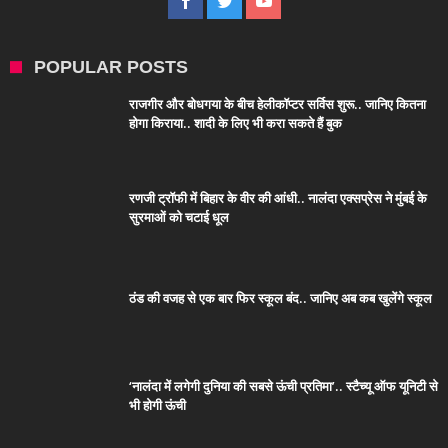
POPULAR POSTS
राजगीर और बोधगया के बीच हेलीकॉप्टर सर्विस शुरू.. जानिए कितना
होगा किराया.. शादी के लिए भी करा सकते हैं बुक
रणजी ट्रॉफी में बिहार के वीर की आंधी.. नालंदा एक्सप्रेस ने मुंबई के
सुरमाओं को चटाई धूल
ठंड की वजह से एक बार फिर स्कूल बंद.. जानिए अब कब खुलेंगे स्कूल
‘नालंदा में लगेगी दुनिया की सबसे ऊंची प्रतिमा’.. स्टैच्यू ऑफ यूनिटी से
भी होगी ऊंची