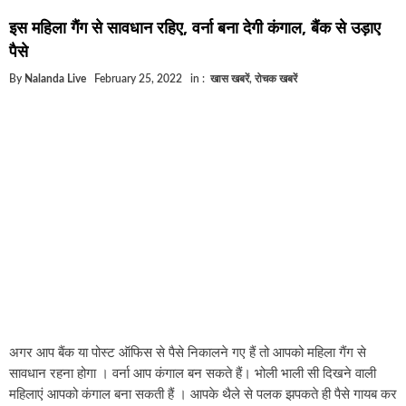
घूसखोर अफसरों पर एक्शन.. दो-दो अफसर घूस लेते गिरफ्ता
इस महिला गैंग से सावधान रहिए, वर्ना बना देगी कंगाल, बैंक से उड़ाए
बिहार में एक और सिक्स लेन की मंजूरी.. जानिए किन-किन जिल
पैसे
क्रिकेटर ईशान किशन की शादी फिक्स, गर्लफ्रेंड से होगी शादी.
By
Nalanda Live
February 25, 2022
in :
खास खबरें
,
रोचक खबरें
बिहारवासियों के लिए खुशखबरी.. बिहटा से भी बड़ा बनेगा एयरप
साइबर ठगी गिरोह का भंडोफोड़.. 5 बदमाश गिरफ्तार.. कहीं आ
बिहार सरकार का बड़ा फैसला, ऑटो-बस में अश्लील गाने बज
नालंदा में विजिलेंस की बड़ी कार्रवाई, घूसखोर अफसर गिरफ्त
अगर आप बैंक या पोस्ट ऑफिस से पैसे निकालने गए हैं तो आपको महिला गैंग से
सावधान रहना होगा । वर्ना आप कंगाल बन सकते हैं। भोली भाली सी दिखने वाली
महिलाएं आपको कंगाल बना सकती हैं । आपके थैले से पलक झपकते ही पैसे गायब कर