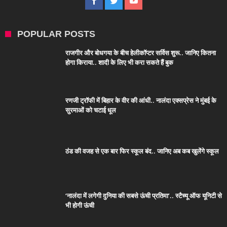
POPULAR POSTS
राजगीर और बोधगया के बीच हेलीकॉप्टर सर्विस शुरू.. जानिए कितना
होगा किराया.. शादी के लिए भी करा सकते हैं बुक
रणजी ट्रॉफी में बिहार के वीर की आंधी.. नालंदा एक्सप्रेस ने मुंबई के
सुरमाओं को चटाई धूल
ठंड की वजह से एक बार फिर स्कूल बंद.. जानिए अब कब खुलेंगे स्कूल
‘नालंदा में लगेगी दुनिया की सबसे ऊंची प्रतिमा’.. स्टैच्यू ऑफ यूनिटी से
भी होगी ऊंची