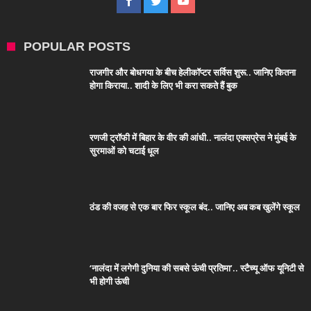
POPULAR POSTS
राजगीर और बोधगया के बीच हेलीकॉप्टर सर्विस शुरू.. जानिए कितना
होगा किराया.. शादी के लिए भी करा सकते हैं बुक
रणजी ट्रॉफी में बिहार के वीर की आंधी.. नालंदा एक्सप्रेस ने मुंबई के
सुरमाओं को चटाई धूल
ठंड की वजह से एक बार फिर स्कूल बंद.. जानिए अब कब खुलेंगे स्कूल
‘नालंदा में लगेगी दुनिया की सबसे ऊंची प्रतिमा’.. स्टैच्यू ऑफ यूनिटी से
भी होगी ऊंची