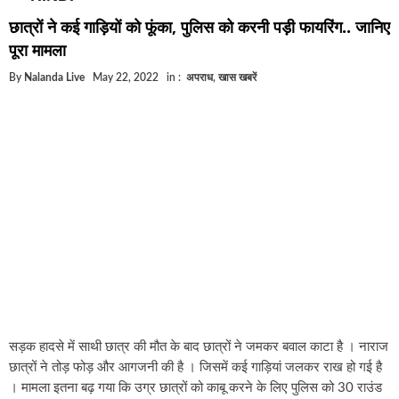
घूसखोर अफसरों पर एक्शन.. दो-दो अफसर घूस लेते गिरफ्तार
छात्रों ने कई गाड़ियों को फूंका, पुलिस को करनी पड़ी फायरिंग.. जानिए
बिहार में एक और सिक्स लेन की मंजूरी.. जानिए किन-किन जिलों से गुजरेगा ?
पूरा मामला
क्रिकेटर ईशान किशन की शादी फिक्स, गर्लफ्रेंड से होगी शादी.. ईशान के गर्लफ्र
By
Nalanda Live
May 22, 2022
in :
अपराध
,
खास खबरें
बिहारवासियों के लिए खुशखबरी.. बिहटा से भी बड़ा बनेगा एयरपोर्ट .. जानिए कहा
साइबर ठगी गिरोह का भंडोफोड़.. 5 बदमाश गिरफ्तार.. कहीं आप भी तो नहीं बने
बिहार सरकार का बड़ा फैसला, ऑटो-बस में अश्लील गाने बजाया तो..
नालंदा में विजिलेंस की बड़ी कार्रवाई, घूसखोर अफसर गिरफ्तार.. जानिए पूरा 
सड़क हादसे में साथी छात्र की मौत के बाद छात्रों ने जमकर बवाल काटा है । नाराज
छात्रों ने तोड़ फोड़ और आगजनी की है । जिसमें कई गाड़ियां जलकर राख हो गई है
। मामला इतना बढ़ गया कि उग्र छात्रों को काबू करने के लिए पुलिस को 30 राउंड